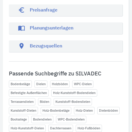
euro_symbol
Preisanfrage
import_contacts
Planungsunterlagen
location_on
Bezugsquellen
Passende Suchbegriffe zu SILVADEC
Bodenbeläge
Dielen
Holzböden
WPC-Dielen
Befestigte Außenflächen
Holz-Kunststoff-Bodendielen
Terrassendielen
Böden
Kunststoff-Bodendielen
Kunststoff-Dielen
Holz-Bodenbeläge
Holz-Dielen
Dielenböden
Bootsstege
Bodendielen
WPC-Bodendielen
Holz-Kunststoff-Dielen
Dachterrassen
Holz-Fußböden