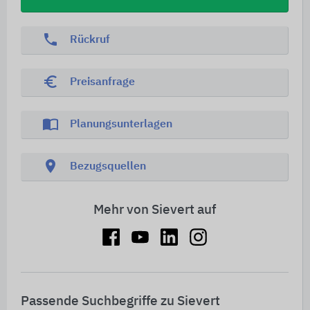
phone
Rückruf
euro_symbol
Preisanfrage
import_contacts
Planungsunterlagen
location_on
Bezugsquellen
Mehr von Sievert auf
Passende Suchbegriffe zu Sievert