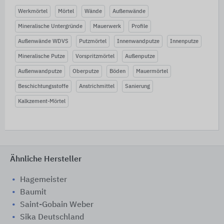
Werkmörtel
Mörtel
Wände
Außenwände
Mineralische Untergründe
Mauerwerk
Profile
Außenwände WDVS
Putzmörtel
Innenwandputze
Innenputze
Mineralische Putze
Vorspritzmörtel
Außenputze
Außenwandputze
Oberputze
Böden
Mauermörtel
Beschichtungsstoffe
Anstrichmittel
Sanierung
Kalkzement-Mörtel
Ähnliche Hersteller
Hagemeister
Baumit
Saint-Gobain Weber
Sika Deutschland