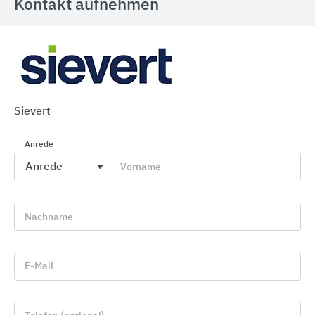
Kontakt aufnehmen
PCI Fliesenkleber und -Fugenmörtel für alle
Keramik- und Naturwerksteinbeläge
Sievert
Sika Deutschland
Anrede
Vorname
Nachname
E-Mail