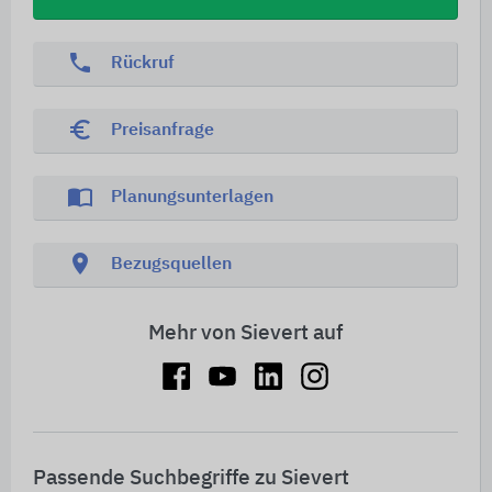
phone
Rückruf
euro_symbol
Preisanfrage
import_contacts
Planungsunterlagen
location_on
Bezugsquellen
Mehr von Sievert auf
Passende Suchbegriffe zu Sievert