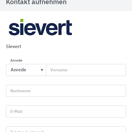
Kontakt aufnehmen
PCI Fliesenkleber und -Fugenmörtel für alle
Keramik- und Naturwerksteinbeläge
Sievert
Sika Deutschland
Anrede
Vorname
Nachname
E-Mail