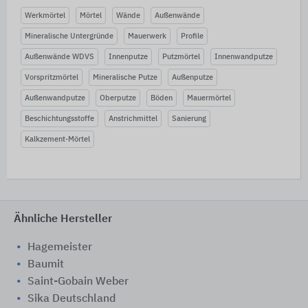
Werkmörtel
Mörtel
Wände
Außenwände
Mineralische Untergründe
Mauerwerk
Profile
Außenwände WDVS
Innenputze
Putzmörtel
Innenwandputze
Vorspritzmörtel
Mineralische Putze
Außenputze
Außenwandputze
Oberputze
Böden
Mauermörtel
Beschichtungsstoffe
Anstrichmittel
Sanierung
Kalkzement-Mörtel
Ähnliche Hersteller
Hagemeister
Baumit
Saint-Gobain Weber
Sika Deutschland