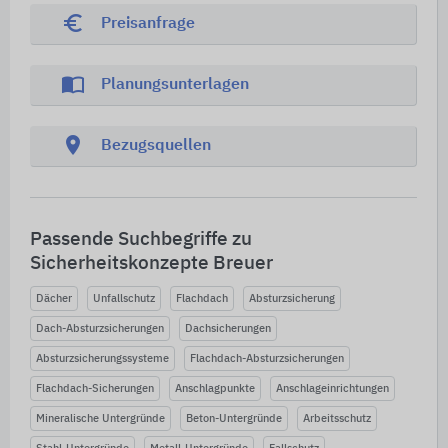
euro_symbol
Preisanfrage
import_contacts
Planungsunterlagen
location_on
Bezugsquellen
Passende Suchbegriffe zu
Sicherheitskonzepte Breuer
Dächer
Unfallschutz
Flachdach
Absturzsicherung
Dach-Absturzsicherungen
Dachsicherungen
Absturzsicherungssysteme
Flachdach-Absturzsicherungen
Flachdach-Sicherungen
Anschlagpunkte
Anschlageinrichtungen
Mineralische Untergründe
Beton-Untergründe
Arbeitsschutz