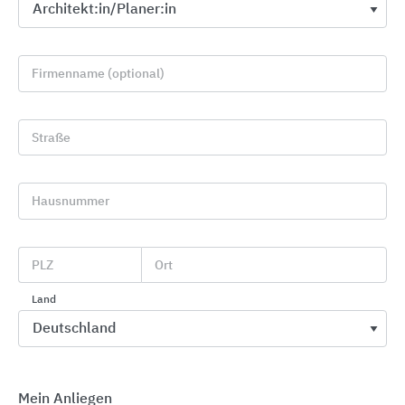
Firmenname (optional)
Straße
Absturzsicherungen LUX-top®
Hausnummer
ST QUADRAT Fall Protection S.A.
PLZ
Ort
Land
Mein Anliegen