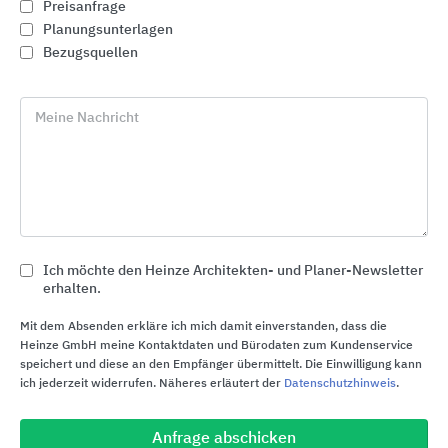
welche die Installation von Toiletten und
Preisanfrage
Sanitäranlagen auch an Orten ermöglichte, die
Planungsunterlagen
keinen direkten Anschluss an die Abwasserleitung
Bezugsquellen
haben. In den 1970er Jahren expandierte das
Unternehmen international, mit Niederlassungen
Meine Nachricht
in Europa und Nordamerika, und erweiterte
kontinuierlich das Produktportfolio. Heute operiert
das Unternehmen in vier Geschäftsbereichen:
Abwasserbehandlung, Pumpenlösungen für
Privathaushalte und den professionellen Einsatz
sowie Dusch- und Wellnesslösungen.
Ich möchte den Heinze Architekten- und Planer-Newsletter
erhalten.
Mit dem Absenden erkläre ich mich damit einverstanden, dass die
Heinze GmbH meine Kontaktdaten und Bürodaten zum Kundenservice
speichert und diese an den Empfänger übermittelt. Die Einwilligung kann
ich jederzeit widerrufen. Näheres erläutert der
Datenschutzhinweis
.
Schnelleinstiege
Anfrage abschicken