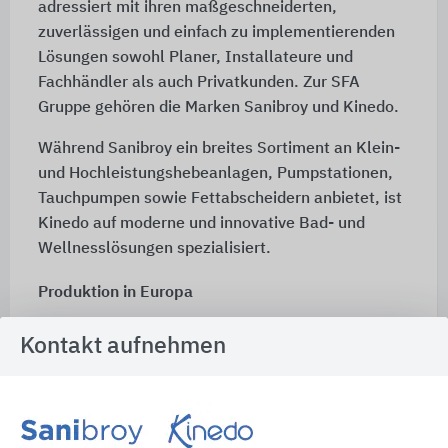
adressiert mit ihren maßgeschneiderten,
zuverlässigen und einfach zu implementierenden
Lösungen sowohl Planer, Installateure und
Fachhändler als auch Privatkunden. Zur SFA
Gruppe gehören die Marken Sanibroy und Kinedo.
Während Sanibroy ein breites Sortiment an Klein-
und Hochleistungshebeanlagen, Pumpstationen,
Tauchpumpen sowie Fettabscheidern anbietet, ist
Kinedo auf moderne und innovative Bad- und
Wellnesslösungen spezialisiert.
Produktion in Europa
Die SFA Gruppe ist in 33 Ländern vertreten und
Kontakt aufnehmen
exportiert ihre Produkte in 70 Länder. Die Gruppe
beschäftigt weltweit über 1.200 Mitarbeiterinnen
und Mitarbeiter, unter anderem in europäischen
Werken. Dazu zählen jeweils ein Werk in