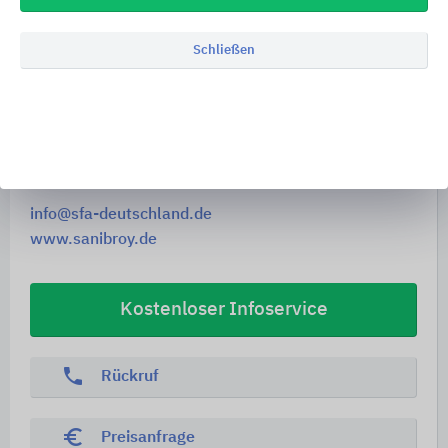
SFA Deutschland GmbH
Schließen
Waldstr. 23, Gebäude B 5
63128
Dietzenbach
Deutschland
Tel. +49 6074 309280
info@sfa-deutschland.de
www.sanibroy.de
Kostenloser Infoservice
phone
Rückruf
euro_symbol
Preisanfrage