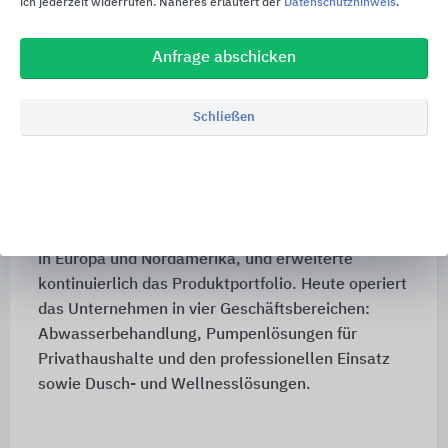
ich jederzeit widerrufen. Näheres erläutert der
Datenschutzhinweis
.
Firmenhistorie
Anfrage abschicken
Die SFA Gruppe wurde 1958 gegründet und
revolutionierte seinerzeit die Sanitärbranche mit
dem „Sanibroyeur“, einer Kleinhebeanlage,
Schließen
welche die Installation von Toiletten und
Sanitäranlagen auch an Orten ermöglichte, die
keinen direkten Anschluss an die Abwasserleitung
haben. In den 1970er Jahren expandierte das
Unternehmen international, mit Niederlassungen
in Europa und Nordamerika, und erweiterte
kontinuierlich das Produktportfolio. Heute operiert
das Unternehmen in vier Geschäftsbereichen:
Abwasserbehandlung, Pumpenlösungen für
Privathaushalte und den professionellen Einsatz
sowie Dusch- und Wellnesslösungen.