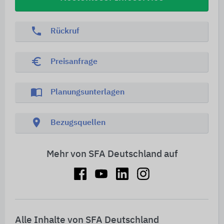
phone
Rückruf
euro_symbol
Preisanfrage
import_contacts
Planungsunterlagen
location_on
Bezugsquellen
Mehr von SFA Deutschland auf
Alle Inhalte von SFA Deutschland