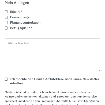
Mein Anliegen
Höchste Servicequalität
Claude Perdriel, Gründer der SFA Gruppe,
Rückruf
Preisanfrage
verfolgte von Beginn an die Philosophie, dass das
Planungsunterlagen
Unternehmen die Fertigungstechniken und die
Bezugsquellen
Produktion aller wesentlichen
Produktkomponenten selbst beherrschen muss.
Deshalb werden alle zentralen Teile, wie
Meine Nachricht
Gehäuse, Dichtungen, Motoren und Platinen,
hausintern entwickelt und gefertigt. So ist eine
Unabhängigkeit von langen Lieferketten und eine
hohe Zuverlässigkeit garantiert. Die technische
Unterstützung bei der Produktauswahl sowie ein
zuverlässiger After-Sales-Service einschließlich
Ich möchte den Heinze Architekten- und Planer-Newsletter
der Verfügbarkeit von Ersatzteilen und
erhalten.
Reparaturen über ein Partnernetzwerk definieren
Mit dem Absenden erkläre ich mich damit einverstanden, dass die
die Servicequalität, für die das
Heinze GmbH meine Kontaktdaten und Bürodaten zum Kundenservice
Familienunternehmen bekannt ist.
speichert und diese an den Empfänger übermittelt. Die Einwilligung kann