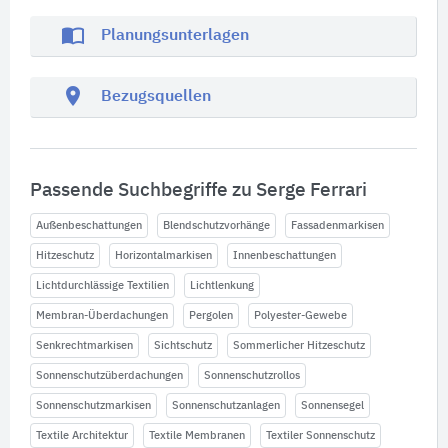
import_contacts
Planungsunterlagen
location_on
Bezugsquellen
Passende Suchbegriffe zu Serge Ferrari
Außenbeschattungen
Blendschutzvorhänge
Fassadenmarkisen
Hitzeschutz
Horizontalmarkisen
Innenbeschattungen
Lichtdurchlässige Textilien
Lichtlenkung
Membran-Überdachungen
Pergolen
Polyester-Gewebe
Senkrechtmarkisen
Sichtschutz
Sommerlicher Hitzeschutz
Sonnenschutzüberdachungen
Sonnenschutzrollos
Sonnenschutzmarkisen
Sonnenschutzanlagen
Sonnensegel
Textile Architektur
Textile Membranen
Textiler Sonnenschutz