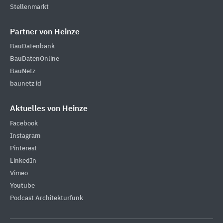
Stellenmarkt
Partner von Heinze
BauDatenbank
BauDatenOnline
BauNetz
baunetz id
Aktuelles von Heinze
Facebook
Instagram
Pinterest
LinkedIn
Vimeo
Youtube
Podcast Architekturfunk