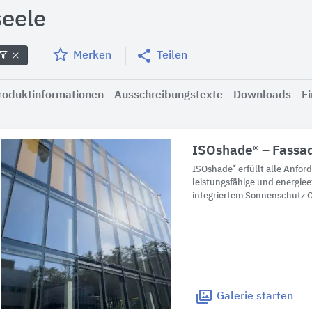
seele
Merken
Teilen
roduktinformationen
Ausschreibungstexte
Downloads
F
ISOshade® – Fassa
®
ISOshade
erfüllt alle Anfor
leistungsfähige und energiee
integriertem Sonnenschutz
Galerie
starten