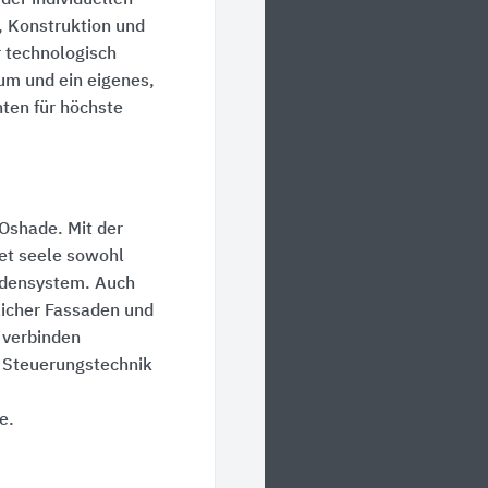
 Konstruktion und
r technologisch
um und ein eigenes,
nten für höchste
SOshade. Mit der
et seele sowohl
adensystem. Auch
licher Fassaden und
 verbinden
d Steuerungstechnik
e.