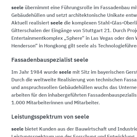
seele
übernimmt eine Führungsrolle im Fassadenbau mi
Gebäudehüllen und setzt architektonische Unikate entw
Aktuell realisiert
seele
die komplexen Stahl-Glas-Oberli
Gitterschalen der Eingänge von Stuttgart 21. Durch Pro
Entertainmentkomplex „Sphere“ in Las Vegas oder den 
Henderson“ in Hongkong gilt seele als Technologieführer
Fassadenbauspezialist seele
Im Jahr 1984 wurde
seele
mit Sitz im bayerischen Gers
Durch die weltweite Realisierung von technischen Fass
und anspruchsvollen Gebäudehüllen wuchs das Unterne
arbeiten für den inhabergeführten Fassadenbauspeziali
1.000 Mitarbeiterinnen
und Mitarbeiter.
Leistungsspektrum von seele
seele
bietet Kunden aus der Bauwirtschaft und Industr
Leistungsspektrum von der Forschung und Entwicklung, 