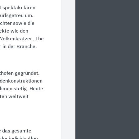
t spektakulären
urfsgetreu um.
chter sowie die
jekte wie den
Wolkenkratzer „The
 in der Branche.
thofen gegründet.
adenkonstruktionen
hmen stetig. Heute
sten weltweit
ie das gesamte
der individuellen