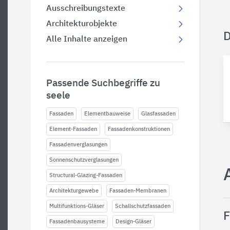
Ausschreibungstexte
Architekturobjekte
Alle Inhalte anzeigen
Passende Suchbegriffe zu
seele
Fassaden
Elementbauweise
Glasfassaden
Element-Fassaden
Fassadenkonstruktionen
Fassadenverglasungen
Sonnenschutzverglasungen
Structural-Glazing-Fassaden
Architekturgewebe
Fassaden-Membranen
Multifunktions-Gläser
Schallschutzfassaden
F
Fassadenbausysteme
Design-Gläser