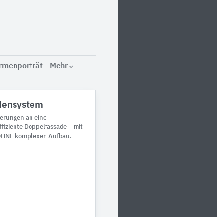
irmenporträt
Mehr
densystem
derungen an eine
ffiziente Doppelfassade – mit
 OHNE komplexen Aufbau.