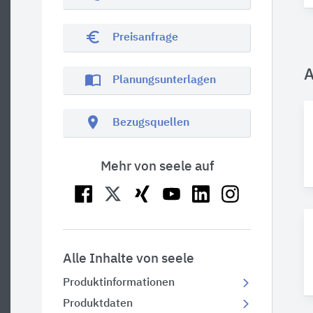
euro_symbol
Preisanfrage
A
import_contacts
Planungsunterlagen
location_on
Bezugsquellen
Mehr von seele auf
Alle Inhalte von seele
Produktinformationen
Produktdaten