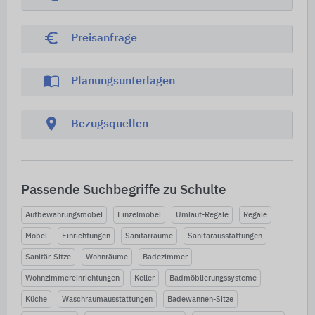
euro_symbol
Preisanfrage
import_contacts
Planungsunterlagen
location_on
Bezugsquellen
Passende Suchbegriffe zu Schulte
Aufbewahrungsmöbel
Einzelmöbel
Umlauf-Regale
Regale
Möbel
Einrichtungen
Sanitärräume
Sanitärausstattungen
Sanitär-Sitze
Wohnräume
Badezimmer
Wohnzimmereinrichtungen
Keller
Badmöblierungssysteme
Küche
Waschraumausstattungen
Badewannen-Sitze