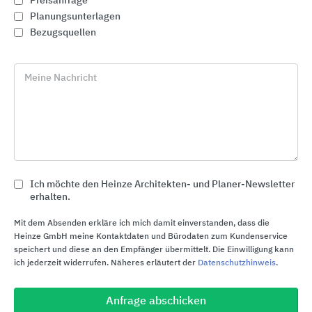
Preisanfrage
Planungsunterlagen
Bezugsquellen
Meine Nachricht
Ich möchte den Heinze Architekten- und Planer-Newsletter
erhalten.
Am Möbel: Schiebelösungen für den Einsatz im
Möbelbau
Mit dem Absenden erkläre ich mich damit einverstanden, dass die
Heinze GmbH meine Kontaktdaten und Bürodaten zum Kundenservice
Hawa Sliding Solutions
speichert und diese an den Empfänger übermittelt. Die Einwilligung kann
ich jederzeit widerrufen. Näheres erläutert der
Datenschutzhinweis
.
Anfrage abschicken