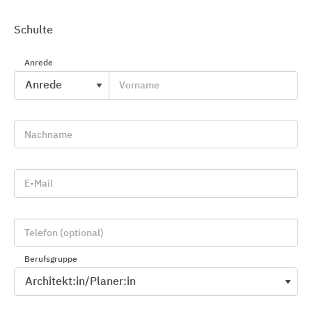
Schulte
Anrede
Vorname
Holzwerkstoffplatten, Schichtstoffe,
Holzfaserdämmplatten, DWD- und OSB-Produkte
Sonae Arauco Deutschland
Nachname
E-Mail
Telefon (optional)
Berufsgruppe