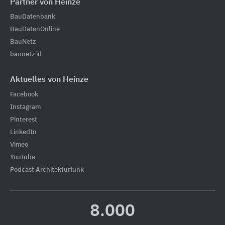
Partner von Heinze
BauDatenbank
BauDatenOnline
BauNetz
baunetz id
Aktuelles von Heinze
Facebook
Instagram
Pinterest
LinkedIn
Vimeo
Youtube
Podcast Architekturfunk
8.000