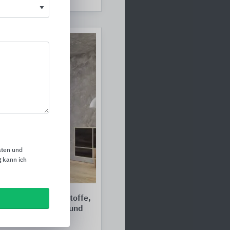
aten und
 kann ich
fplatten, Schichtstoffe,
mmplatten, DWD- und
te