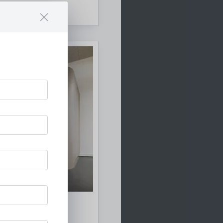
au
lorenz Maisch