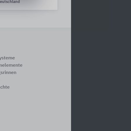
eutschland
systeme
melemente
srinnen
e
ächte