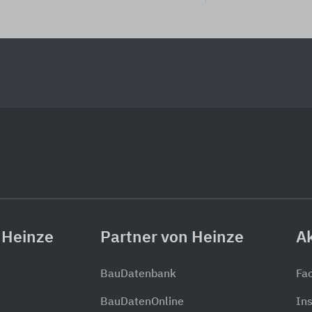
 Heinze
Partner von Heinze
Ak
BauDatenbank
Fa
BauDatenOnline
In