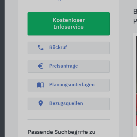
B
Kostenloser
P
Infoservice
phone
Rückruf
euro_symbol
Preisanfrage
import_contacts
Planungsunterlagen
location_on
Bezugsquellen
Passende Suchbegriffe zu