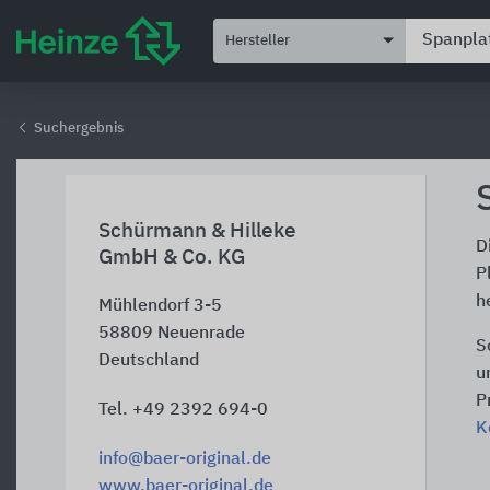
Hersteller
Suchergebnis
Schürmann & Hilleke
D
GmbH & Co. KG
P
h
Mühlendorf 3-5
58809
Neuenrade
S
Deutschland
u
P
Tel. +49 2392 694-0
K
info@baer-original.de
www.baer-original.de