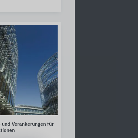
 und Verankerungen für
tionen