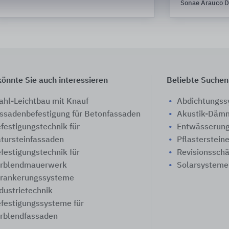
Sonae Arauco D
önnte Sie auch interessieren
Beliebte Suchen
ahl-Leichtbau mit Knauf
Abdichtungs
ssadenbefestigung für Betonfassaden
Akustik-Däm
festigungstechnik für
Entwässerung
tursteinfassaden
Pflasterstein
festigungstechnik für
Revisionssch
rblendmauerwerk
Solarsysteme
rankerungssysteme
dustrietechnik
festigungssysteme für
rblendfassaden