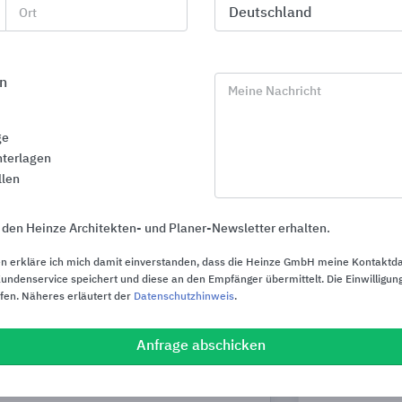
Ort
n
Meine Nachricht
ge
terlagen
llen
 den Heinze Architekten- und Planer-Newsletter erhalten.
n erkläre ich mich damit einverstanden, dass die Heinze GmbH meine Kontaktd
ndenservice speichert und diese an den Empfänger übermittelt. Die Einwilligung
ufen. Näheres erläutert der
Datenschutzhinweis
.
Anfrage abschicken
Fassade: Vormauerziegel und
Holzwerkstof
Klinker
Holzfaserdä
OSB-Produk
Vandersanden