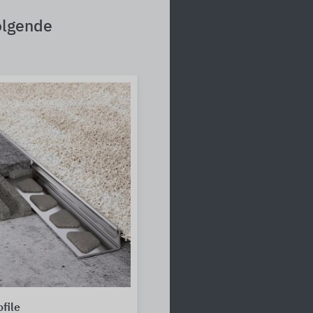
olgende
file