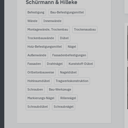
Schürmann & Hilleke
Befestigung
Bau-Befestigungsmittel
Wände
Innenwände
Montagewände, Trockenbau
Trockenausbau
Trockenbauwände
Dübel
Holz-Befestigungsmittel
Nägel
Außenwände
Fassadenbefestigungen
Fassaden
Drahtnägel
Kunststoff-Dübel
Ortbetonbauweise
Nageldübel
Hohlraumdübel
Tragwerkskonstruktion
Schrauben
Bau-Werkzeuge
Markierungs-Nägel
Rillennägel
Schraubdübel
Schraubnägel