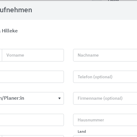
Leviat
Brillux
aufnehmen
 Hilleke
Vorname
Nachname
Telefon (optional)
Firmenname (optional)
Hausnummer
Fassadenbefestigungen
Stahlleichtb
Land
Leviat
Protektorwerk F