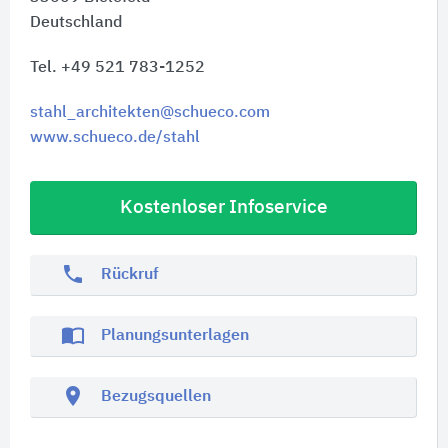
Deutschland
Tel. +49 521 783-1252
stahl_architekten@schueco.com
www.schueco.de/stahl
Kostenloser Infoservice
phone
Rückruf
import_contacts
Planungsunterlagen
location_on
Bezugsquellen