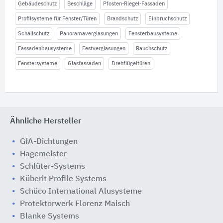
Gebäudeschutz
Beschläge
Pfosten-Riegel-Fassaden
Profilsysteme für Fenster/Türen
Brandschutz
Einbruchschutz
Schallschutz
Panoramaverglasungen
Fensterbausysteme
Fassadenbausysteme
Festverglasungen
Rauchschutz
Fenstersysteme
Glasfassaden
Drehflügeltüren
Ähnliche Hersteller
GfA-Dichtungen
Hagemeister
Schlüter-Systems
Küberit Profile Systems
Schüco International Alusysteme
Protektorwerk Florenz Maisch
Blanke Systems