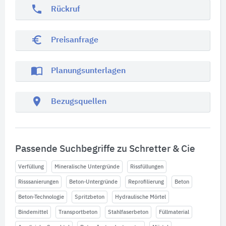
phone
Rückruf
euro_symbol
Preisanfrage
import_contacts
Planungsunterlagen
location_on
Bezugsquellen
Passende Suchbegriffe zu Schretter & Cie
Verfüllung
Mineralische Untergründe
Rissfüllungen
Risssanierungen
Beton-Untergründe
Reprofilierung
Beton
Beton-Technologie
Spritzbeton
Hydraulische Mörtel
Bindemittel
Transportbeton
Stahlfaserbeton
Füllmaterial