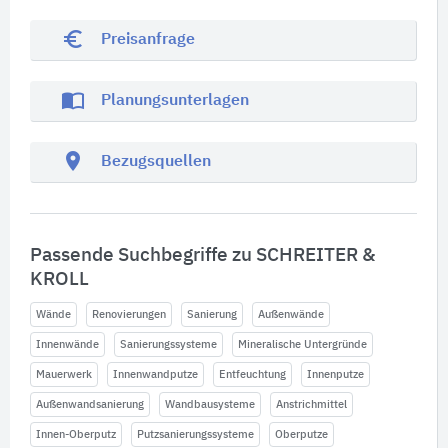
euro_symbol
Preisanfrage
import_contacts
Planungsunterlagen
location_on
Bezugsquellen
Passende Suchbegriffe zu SCHREITER &
KROLL
Wände
Renovierungen
Sanierung
Außenwände
Innenwände
Sanierungssysteme
Mineralische Untergründe
Mauerwerk
Innenwandputze
Entfeuchtung
Innenputze
Außenwandsanierung
Wandbausysteme
Anstrichmittel
Innen-Oberputz
Putzsanierungssysteme
Oberputze