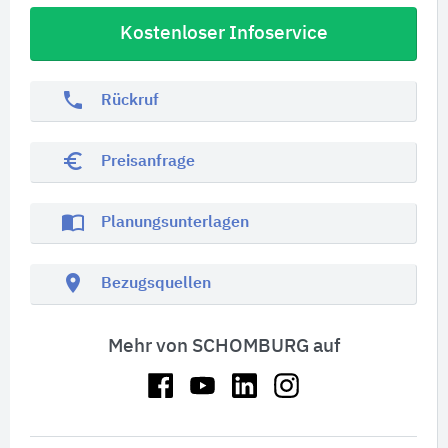
Kostenloser Infoservice
phone
Rückruf
euro_symbol
Preisanfrage
import_contacts
Planungsunterlagen
location_on
Bezugsquellen
Mehr von SCHOMBURG auf