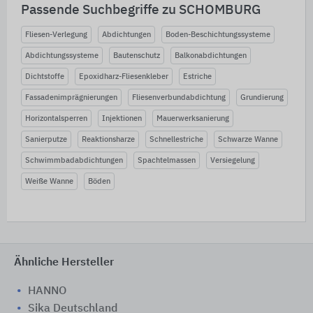
Passende Suchbegriffe zu SCHOMBURG
Fliesen-Verlegung
Abdichtungen
Boden-Beschichtungssysteme
Abdichtungssysteme
Bautenschutz
Balkonabdichtungen
Dichtstoffe
Epoxidharz-Fliesenkleber
Estriche
Fassadenimprägnierungen
Fliesenverbundabdichtung
Grundierung
Horizontalsperren
Injektionen
Mauerwerksanierung
Sanierputze
Reaktionsharze
Schnellestriche
Schwarze Wanne
Schwimmbadabdichtungen
Spachtelmassen
Versiegelung
Weiße Wanne
Böden
Ähnliche Hersteller
HANNO
Sika Deutschland