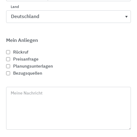
Bauwerksabdichtung und die
Land
Fliesen-/Naturstein-/Estrichverlegung, von der
Planung über den Rohbau bis zur Fertigstellung.
Das Objektmanagement unterstützt Sie in
Mein Anliegen
Deutschland und Österreich in folgenden Phasen:
Rückruf
Vorplanung
Preisanfrage
Analyse der baustellenspezifischen Daten
Planungsunterlagen
Bezugsquellen
Auswahl und Empfehlung geeigneter Systeme
Auswahl und Empfehlung möglicher Partner
Planung
Meine Nachricht
Erstellung der Leistungsverzeichnisse
Entwicklung von Detaillösungen
Empfehlung möglicher qualifizierter
Fachbetriebe Baustellenbetreuung