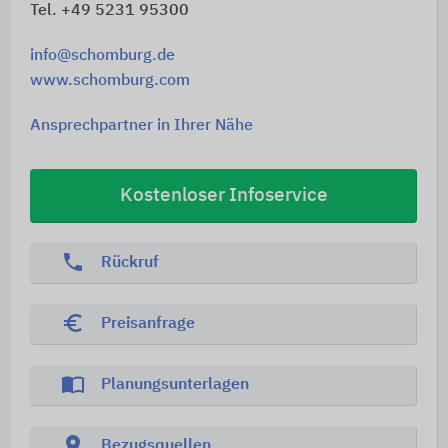
Tel. +49 5231 95300
info@schomburg.de
www.schomburg.com
Ansprechpartner in Ihrer Nähe
Kostenloser Infoservice
phone
Rückruf
euro_symbol
Preisanfrage
import_contacts
Planungsunterlagen
location_on
Bezugsquellen