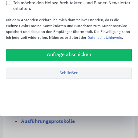
Ich möchte den Heinze Architekten- und Planer-Newsletter
Anwendungstechnische Beratung vor Ort
erhalten.
Einweisung der Ausführungsbetriebe
Mit dem Absenden erkläre ich mich damit einverstanden, dass die
Heinze GmbH meine Kontaktdaten und Bürodaten zum Kundenservice
Unplanmäßige Ausführungsänderungen /
speichert und diese an den Empfänger übermittelt. Die Einwilligung kann
Entwicklung von Sonderkonstruktionen
ich jederzeit widerrufen. Näheres erläutert der
Datenschutzhinweis
.
Kontakt:
objektmanagement@schomburg.de
Anfrage abschicken
Baustellenpraxis
Schließen
Profitieren Sie in der Praxis über die Kompetenz
und Erfahrung von SCHOMBURG. Für die
Bauausführung stelllt SCHOMBURG nützliche
Dokumente zum Download zur Verfügung:
Checklisten
Ausführungsprotokolle