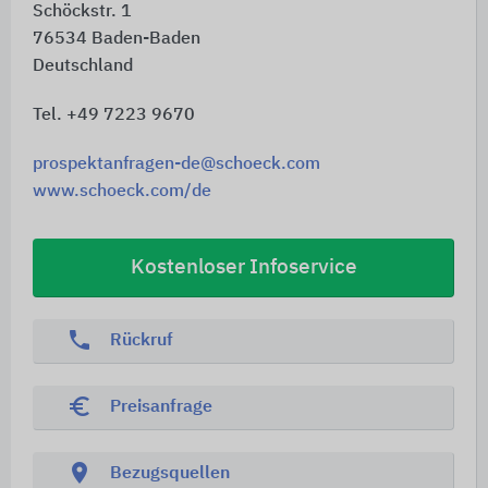
Schöckstr. 1
76534
Baden-Baden
Deutschland
Tel. +49 7223 9670
prospektanfragen-de@schoeck.com
www.schoeck.com/de
Kostenloser Infoservice
phone
Rückruf
euro_symbol
Preisanfrage
location_on
Bezugsquellen