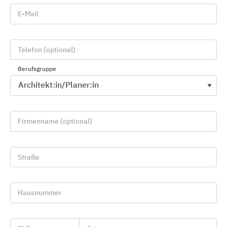
E-Mail
Telefon (optional)
Berufsgruppe
Intelligenter Anschluss für Treppenpodeste
Tronsole® M ermöglicht beidseitigen Sichtbeton der Wände und
freie Planung.
Firmenname (optional)
11.03.2026
Straße
Hausnummer