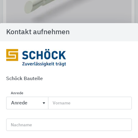
Kontakt aufnehmen
Effiziente Lösung: Schöck Isolink® C-Y
Schöck Isolink® C-Y: Neuer Fassadenanker für kerngedämmte
Sandwichwände
24.04.2026
Schöck Bauteile
Anrede
Vorname
Nachname