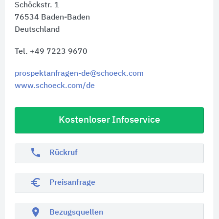
Schöckstr. 1
76534
Baden-Baden
Deutschland
Tel. +49 7223 9670
prospektanfragen-de@schoeck.com
www.schoeck.com/de
Kostenloser Infoservice
phone
Rückruf
euro_symbol
Preisanfrage
location_on
Bezugsquellen