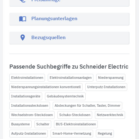
Preisanfrage
import_contacts
Planungsunterlagen
location_on
Bezugsquellen
Passende Suchbegriffe zu Schneider Electric
Elektroinstallationen
Elektroinstallationsanlagen
Niederspannung
Niederspannungsinstallationen konventionell
Unterputz-Installationen
Installationsgeräte
Gebäudesystemtechnik
Installationssteckdosen
Abdeckungen für Schalter, Taster, Dimmer
Wechselstrom-Steckdosen
Schuko-Steckdosen
Netzwerktechnik
Bussysteme
Schalter
BUS-Elektroinstallationen
Aufputz-Installationen
Smart-Home-Vernetzung
Regelung