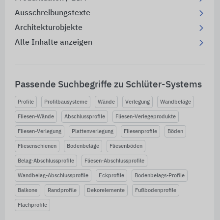
Ausschreibungstexte
Architekturobjekte
Alle Inhalte anzeigen
Passende Suchbegriffe zu Schlüter-Systems
Profile
Profilbausysteme
Wände
Verlegung
Wandbeläge
Fliesen-Wände
Abschlussprofile
Fliesen-Verlegeprodukte
Fliesen-Verlegung
Plattenverlegung
Fliesenprofile
Böden
Fliesenschienen
Bodenbeläge
Fliesenböden
Belag-Abschlussprofile
Fliesen-Abschlussprofile
Wandbelag-Abschlussprofile
Eckprofile
Bodenbelags-Profile
Balkone
Randprofile
Dekorelemente
Fußbodenprofile
Flachprofile