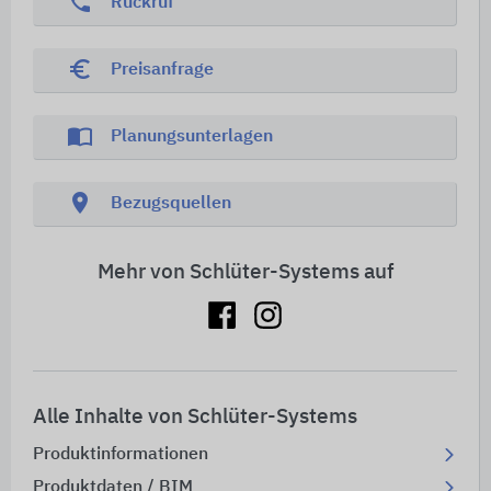
phone
Rückruf
euro_symbol
Preisanfrage
import_contacts
Planungsunterlagen
location_on
Bezugsquellen
Mehr von Schlüter-Systems auf
Alle Inhalte von Schlüter-Systems
Produktinformationen
Produktdaten / BIM