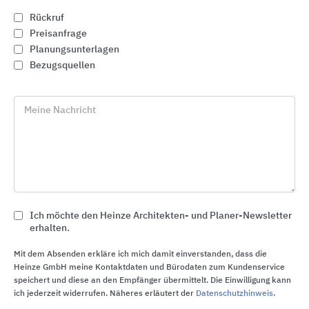
Besprechungen in kleinen Gruppen durchzuführen
Rückruf
oder in den Pausen ungestört zu telefonieren.
Preisanfrage
Planungsunterlagen
Nähere Informationen per Telefon oder per E-Mail
Bezugsquellen
unter:
• Telefon: +49 2371 971-128
Meine Nachricht
• E-Mail:
seminare@schlueter.de
Barrierefreie Bäder –
Ich möchte den Heinze Architekten- und Planer-Newsletter
Dauerausstellung der GGT
erhalten.
Deutsche Gesellschaft für
Mit dem Absenden erkläre ich mich damit einverstanden, dass die
Gerontotechnik
Heinze GmbH meine Kontaktdaten und Bürodaten zum Kundenservice
speichert und diese an den Empfänger übermittelt. Die Einwilligung kann
ich jederzeit widerrufen. Näheres erläutert der
Datenschutzhinweis
.