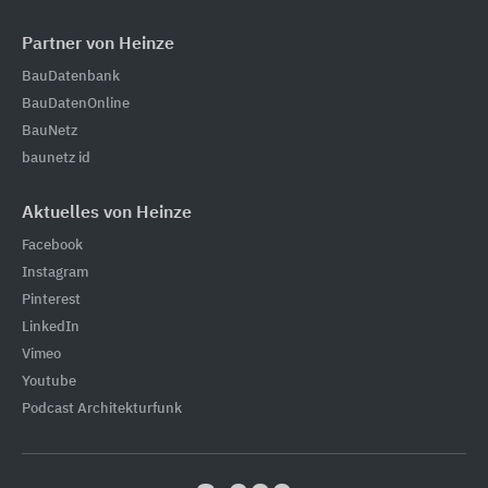
Partner von Heinze
BauDatenbank
BauDatenOnline
BauNetz
baunetz id
Aktuelles von Heinze
Facebook
Instagram
Pinterest
LinkedIn
Vimeo
Youtube
Podcast Architekturfunk