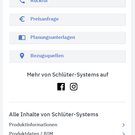
phone
Rückruf
euro_symbol
Preisanfrage
import_contacts
Planungsunterlagen
location_on
Bezugsquellen
Mehr von Schlüter-Systems auf
Alle Inhalte von Schlüter-Systems
Produktinformationen
Produktdaten / BIM