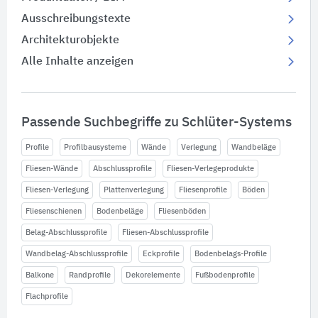
Ausschreibungstexte
Architekturobjekte
Alle Inhalte anzeigen
Passende Suchbegriffe zu Schlüter-Systems
Profile
Profilbausysteme
Wände
Verlegung
Wandbeläge
Fliesen-Wände
Abschlussprofile
Fliesen-Verlegeprodukte
Fliesen-Verlegung
Plattenverlegung
Fliesenprofile
Böden
Fliesenschienen
Bodenbeläge
Fliesenböden
Belag-Abschlussprofile
Fliesen-Abschlussprofile
Wandbelag-Abschlussprofile
Eckprofile
Bodenbelags-Profile
Balkone
Randprofile
Dekorelemente
Fußbodenprofile
Flachprofile