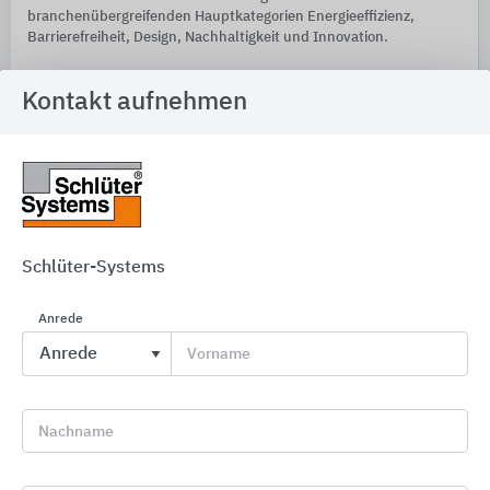
branchenübergreifenden Hauptkategorien Energieeffizienz,
Barrierefreiheit, Design, Nachhaltigkeit und Innovation.
2024
Fliesen/Platten
Kontakt aufnehmen
2017
Fliesenverlegezubehör
2013
Fliesenverlegezubehör
Firmenporträt
Schlüter-Systems
Anrede
Vorname
Nachname