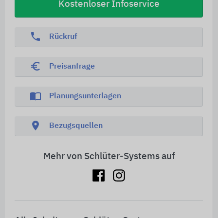
Kostenloser Infoservice
phone
Rückruf
euro_symbol
Preisanfrage
import_contacts
Planungsunterlagen
location_on
Bezugsquellen
Mehr von Schlüter-Systems auf