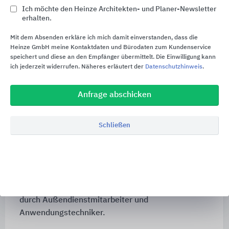
KERDI)
Ich möchte den Heinze Architekten- und Planer-Newsletter
erhalten.
Balkone und Terrassen
®
Mit dem Absenden erkläre ich mich damit einverstanden, dass die
(z.B. Schlüter
-TROBA, -BARA)
Heinze GmbH meine Kontaktdaten und Bürodaten zum Kundenservice
Belagskonstruktionstechnik
speichert und diese an den Empfänger übermittelt. Die Einwilligung kann
ich jederzeit widerrufen. Näheres erläutert der
Datenschutzhinweis
.
®
(Schlüter
-BEKOTEC, -BEKOTEC-THERM)
Fliesen-Verlegeuntergründe
Anfrage abschicken
®
(Schlüter
-KERDI-BOARD)
®
Kundenorientierung wird bei Schlüter
-Systems
Schließen
groß geschrieben. Daher hört die
Unternehmensleistung auch nicht beim Produkt
auf, sondern geht weit darüber hinaus.
Schulungen für Planer, Handel und Handwerker
gehören ebenso dazu, wie die fachliche Betreuung
durch Außendienstmitarbeiter und
Anwendungstechniker.