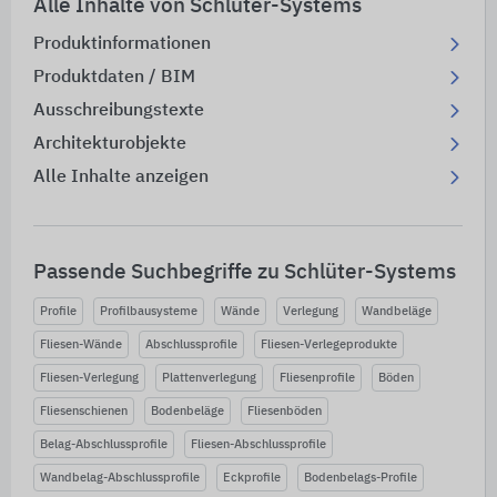
Alle Inhalte von Schlüter-Systems
Produktinformationen
Produktdaten / BIM
Ausschreibungstexte
Architekturobjekte
Alle Inhalte anzeigen
Passende Suchbegriffe zu Schlüter-Systems
Profile
Profilbausysteme
Wände
Verlegung
Wandbeläge
Fliesen-Wände
Abschlussprofile
Fliesen-Verlegeprodukte
Fliesen-Verlegung
Plattenverlegung
Fliesenprofile
Böden
Fliesenschienen
Bodenbeläge
Fliesenböden
Belag-Abschlussprofile
Fliesen-Abschlussprofile
Wandbelag-Abschlussprofile
Eckprofile
Bodenbelags-Profile