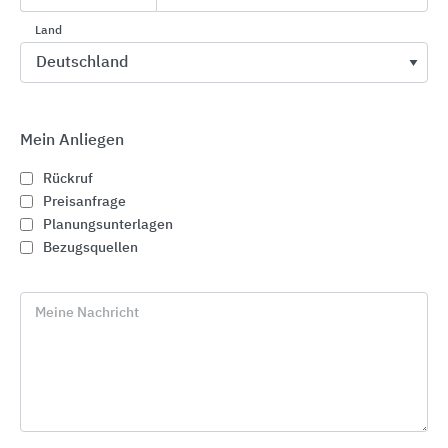
Dabei beschränkt sich der Erfindergeist von
Land
®
Schlüter
-Systems nicht nur auf die klassischen
Einsatzbereiche für die Fliese. Gerade für
Anwendungen, die bisher als kritisch galten,
®
bietet Schlüter
-Systems oft verblüffende
Mein Anliegen
Lösungen, die einen funktionierenden
Fliesenbelag, z.B. auf kritischen Untergründen
Rückruf
oder auf Balkonen und Terrassen, gewährleisten.
Preisanfrage
Planungsunterlagen
So hat sich ein Sortiment von rund 8.000 Artikeln
Bezugsquellen
rund um die Fliese entwickelt, das sich in fünf
Kompetenzfelder aufteilen lässt:
Meine Nachricht
Technik und Design mit Profilen
®
(z.B. Schlüter
-QUADEC, -RONDEC, -TREP)
Abdichtung / Entkopplung / Enwässerung /
Trittschall
®
(z.B. Schlüter
-DITRA , -DITRA-DRAIN, -