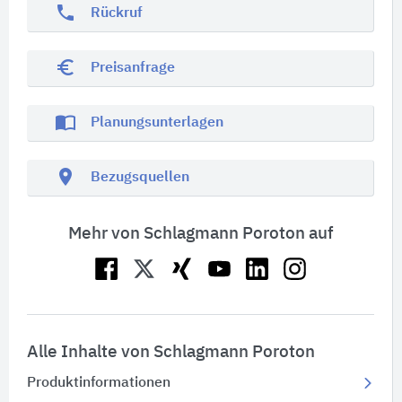
phone
Rückruf
euro_symbol
Preisanfrage
import_contacts
Planungsunterlagen
location_on
Bezugsquellen
Mehr von Schlagmann Poroton auf
Alle Inhalte von Schlagmann Poroton
Produktinformationen