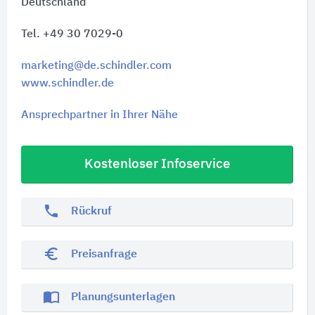
Deutschland
Tel. +49 30 7029-0
marketing@de.schindler.com
www.schindler.de
Ansprechpartner in Ihrer Nähe
Kostenloser Infoservice
phone
Rückruf
euro_symbol
Preisanfrage
import_contacts
Planungsunterlagen