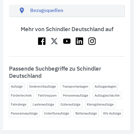
location_on
Bezugsquellen
Mehr von Schindler Deutschland auf
Passende Suchbegriffe zu Schindler
Deutschland
Aufzüge
Senkrechtaufzüge
Transportanlagen
Aufzuganlagen
Fördertechnik
Fahrtreppen
Personenaufzüge
Aufzugsschächte
Fahrsteige
Lastenaufzüge
Güteraufzüge
Kleingüteraufzüge
Panoramaaufzüge
Unterfluraufzüge
Bettenaufzüge
Kfz-Aufzüge