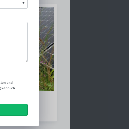
aten und
 kann ich
systeme und
dichtungen