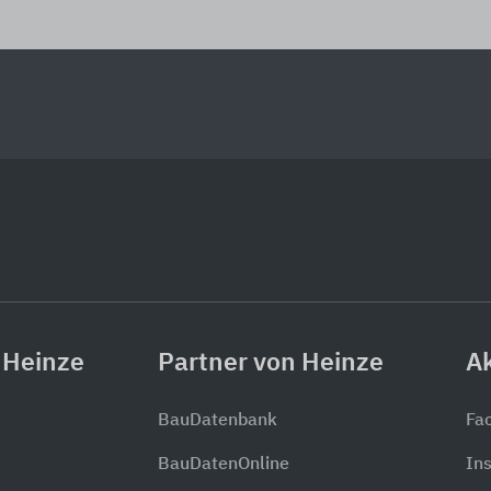
 Heinze
Partner von Heinze
Ak
BauDatenbank
Fa
BauDatenOnline
In