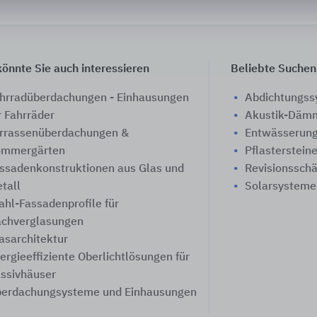
önnte Sie auch interessieren
Beliebte Suchen
hrradüberdachungen - Einhausungen
Abdichtungs
r Fahrräder
Akustik-Däm
rrassenüberdachungen &
Entwässerung
mmergärten
Pflasterstein
ssadenkonstruktionen aus Glas und
Revisionssch
tall
Solarsysteme
ahl-Fassadenprofile für
chverglasungen
asarchitektur
ergieeffiziente Oberlichtlösungen für
ssivhäuser
erdachungsysteme und Einhausungen