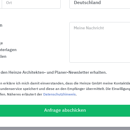
Ort
n
Meine Nachricht
ge
terlagen
llen
 den Heinze Architekten- und Planer-Newsletter erhalten.
n erkläre ich mich damit einverstanden, dass die Heinze GmbH meine Kontaktd
ndenservice speichert und diese an den Empfänger übermittelt. Die Einwilligung
ufen. Näheres erläutert der
Datenschutzhinweis
.
Flachdach-Systeme
MOGAT-Dach
Bauwerksab
Paul Bauder
Anfrage abschicken
MOGAT