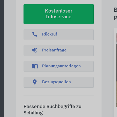
B
Kostenloser
Infoservice
P
phone
Rückruf
euro_symbol
Preisanfrage
import_contacts
Planungsunterlagen
location_on
Bezugsquellen
Passende Suchbegriffe zu
Schilling