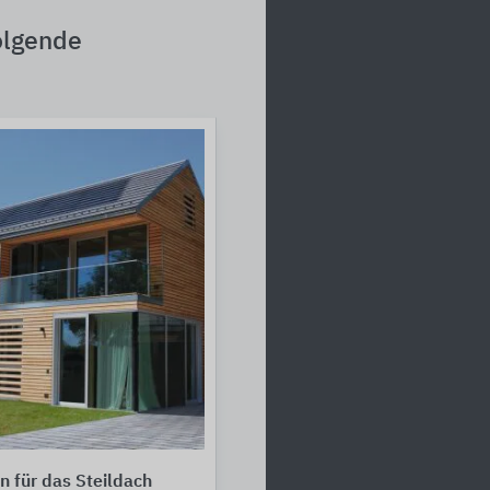
olgende
 für das Steildach