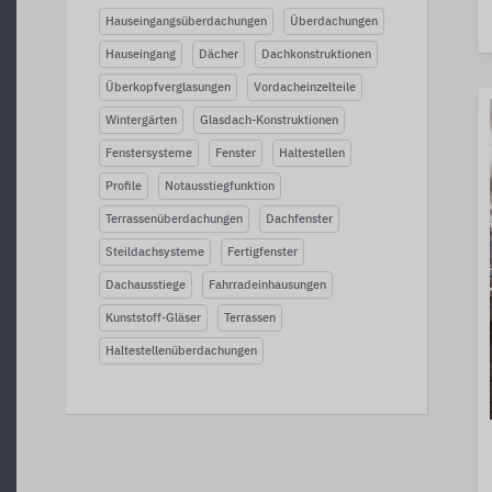
Hauseingangsüberdachungen
Überdachungen
Hauseingang
Dächer
Dachkonstruktionen
Überkopfverglasungen
Vordacheinzelteile
Wintergärten
Glasdach-Konstruktionen
Fenstersysteme
Fenster
Haltestellen
Profile
Notausstiegfunktion
Terrassenüberdachungen
Dachfenster
Steildachsysteme
Fertigfenster
Dachausstiege
Fahrradeinhausungen
Kunststoff-Gläser
Terrassen
Haltestellenüberdachungen