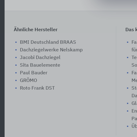
Ähnliche Hersteller
Das k
BMI Deutschland BRAAS
Fa
Dachziegelwerke Nelskamp
fü
Jacobi Dachziegel
Te
Sita Bauelemente
So
Paul Bauder
Fa
GRÖMO
Me
Roto Frank DST
St
Da
Gl
En
Pa
Üb