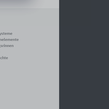
systeme
melemente
srinnen
e
ächte