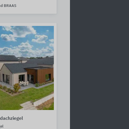
nd BRAAS
dachziegel
el