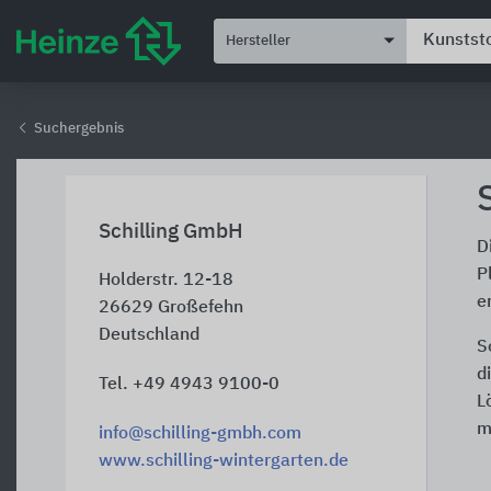
Hersteller
Suchergebnis
Schilling GmbH
D
P
Holderstr. 12-18
e
26629
Großefehn
Deutschland
S
d
Tel. +49 4943 9100-0
L
m
info@schilling-gmbh.com
www.schilling-wintergarten.de