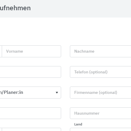
aufnehmen
Vorname
Nachname
Telefon (optional)
Firmenname (optional)
Absturzsicherungssysteme an
Eingangsmat
Gebäuden
fuma
Hausnummer
SKYLOTEC
Land