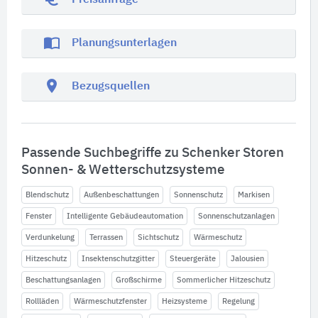
import_contacts
Planungsunterlagen
location_on
Bezugsquellen
Passende Suchbegriffe zu Schenker Storen
Sonnen- & Wetterschutzsysteme
Blendschutz
Außenbeschattungen
Sonnenschutz
Markisen
Fenster
Intelligente Gebäudeautomation
Sonnenschutzanlagen
Verdunkelung
Terrassen
Sichtschutz
Wärmeschutz
Hitzeschutz
Insektenschutzgitter
Steuergeräte
Jalousien
Beschattungsanlagen
Großschirme
Sommerlicher Hitzeschutz
Rollläden
Wärmeschutzfenster
Heizsysteme
Regelung