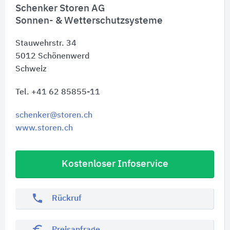
Schenker Storen AG
Sonnen- & Wetterschutzsysteme
Stauwehrstr. 34
5012
Schönenwerd
Schweiz
Tel. +41 62 85855-11
schenker@storen.ch
www.storen.ch
Kostenloser Infoservice
phone
Rückruf
euro_symbol
Preisanfrage