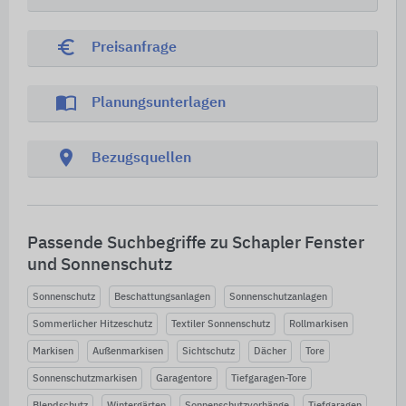
euro_symbol
Preisanfrage
import_contacts
Planungsunterlagen
location_on
Bezugsquellen
Passende Suchbegriffe zu Schapler Fenster
und Sonnenschutz
Sonnenschutz
Beschattungsanlagen
Sonnenschutzanlagen
Sommerlicher Hitzeschutz
Textiler Sonnenschutz
Rollmarkisen
Markisen
Außenmarkisen
Sichtschutz
Dächer
Tore
Sonnenschutzmarkisen
Garagentore
Tiefgaragen-Tore
Blendschutz
Wintergärten
Sonnenschutzvorhänge
Tiefgaragen