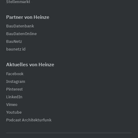
Stellenmarkt
Partner von Heinze
BauDatenbank
BauDatenOnline
BauNetz
baunetz id
Aktuelles von Heinze
Facebook
Instagram
Pinterest
LinkedIn
Vimeo
Youtube
Podcast Architekturfunk