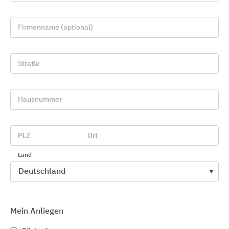
Firmenname (optional)
Straße
Hausnummer
heroal Sonnenschutzsysteme
PLZ
Ort
heroal
Land
Mein Anliegen