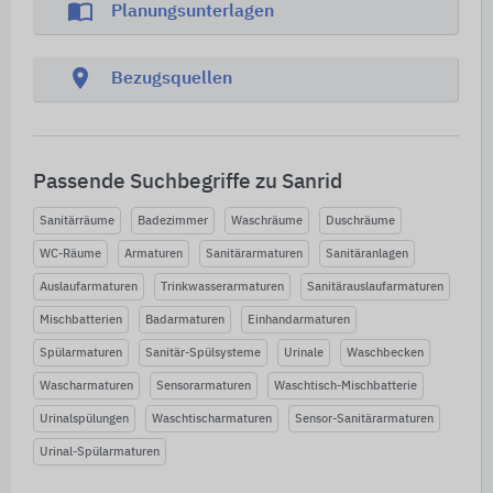
import_contacts
Planungsunterlagen
location_on
Bezugsquellen
Passende Suchbegriffe zu Sanrid
Sanitärräume
Badezimmer
Waschräume
Duschräume
WC-Räume
Armaturen
Sanitärarmaturen
Sanitäranlagen
Auslaufarmaturen
Trinkwasserarmaturen
Sanitärauslaufarmaturen
Mischbatterien
Badarmaturen
Einhandarmaturen
Spülarmaturen
Sanitär-Spülsysteme
Urinale
Waschbecken
Wascharmaturen
Sensorarmaturen
Waschtisch-Mischbatterie
Urinalspülungen
Waschtischarmaturen
Sensor-Sanitärarmaturen
Urinal-Spülarmaturen