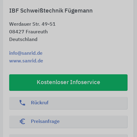
IBF Schweißtechnik Fügemann
Werdauer Str. 49-51
08427
Fraureuth
Deutschland
info@sanrid.de
www.sanrid.de
Kostenloser Infoservice
phone
Rückruf
euro_symbol
Preisanfrage