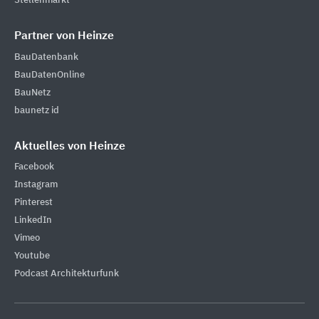
Stellenmarkt
Partner von Heinze
BauDatenbank
BauDatenOnline
BauNetz
baunetz id
Aktuelles von Heinze
Facebook
Instagram
Pinterest
LinkedIn
Vimeo
Youtube
Podcast Architekturfunk