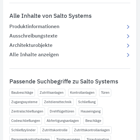
Alle Inhalte von Salto Systems
Produktinformationen
Ausschreibungstexte
Architekturobjekte
Alle Inhalte anzeigen
Passende Suchbegriffe zu Salto Systems
Baubeschläge
Zutrittsanlagen
Kontrollanlagen
Türen
Zugangssysteme
Zeitdiensttechnik
Schließung
Zentralschließungen
Drehflügeltüren
Hauseingang
Codeschließungen
Abfertigungsanlagen
Beschläge
Schließzylinder
Zutrittskontrolle
Zutrittskontrollanlagen
Personenkontrollanlagen
Türsteuerungen
Türautomation