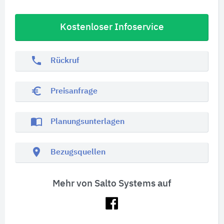
Kostenloser Infoservice
phone
Rückruf
euro_symbol
Preisanfrage
import_contacts
Planungsunterlagen
location_on
Bezugsquellen
Mehr von Salto Systems auf