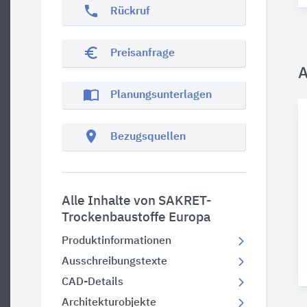
phone
Rückruf
euro_symbol
Preisanfrage
A
import_contacts
Planungsunterlagen
location_on
Bezugsquellen
Alle Inhalte von SAKRET-
Trockenbaustoffe Europa
Produktinformationen
Ausschreibungstexte
CAD-Details
Architekturobjekte