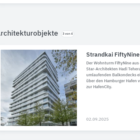
rchitekturobjekte
3 von 4
Strandkai FiftyNin
Der Wohnturm FiftyNine aus
Star-Architekten Hadi Tehera
umlaufenden Balkondecks e
über den Hamburger Hafen v
zur HafenCity.
02.09.2025