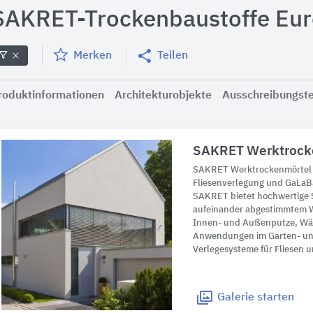
SAKRET-Trockenbaustoffe Eu
Merken
Teilen
roduktinformationen
Architekturobjekte
Ausschreibungst
SAKRET Werktrock
SAKRET Werktrockenmörtel 
Fliesenverlegung und GaLaB
SAKRET bietet hochwertige 
aufeinander abgestimmtem W
Innen- und Außenputze, W
Anwendungen im Garten- un
Verlegesysteme für Fliesen u
Galerie
starten