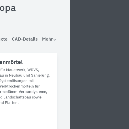
ropa
exte
CAD-Details
Mehr
enmörtel
für Mauerwerk, WDVS,
au in Neubau und Sanierung.
Systemlösungen mit
erktrockenmörteln für
ärmedämm-Verbundysteme,
d Landschaftsbau sowie
nd Platten.