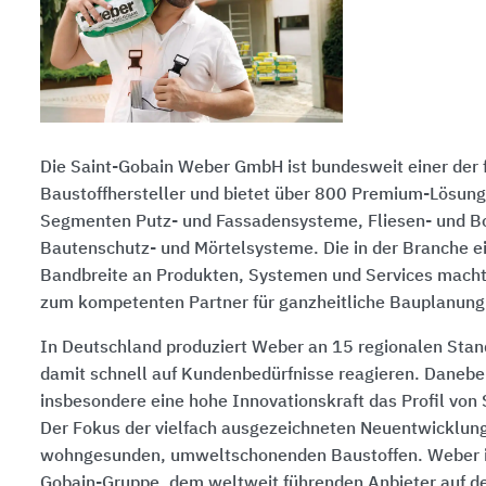
Die Saint-Gobain Weber GmbH ist bundesweit einer der
Baustoffhersteller und bietet über 800 Premium-Lösung
Segmenten Putz- und Fassadensysteme, Fliesen- und 
Bautenschutz- und Mörtelsysteme. Die in der Branche ei
Bandbreite an Produkten, Systemen und Services mach
zum kompetenten Partner für ganzheitliche Bauplanung
In Deutschland produziert Weber an 15 regionalen Sta
damit schnell auf Kundenbedürfnisse reagieren. Danebe
insbesondere eine hohe Innovationskraft das Profil von
Der Fokus der vielfach ausgezeichneten Neuentwicklung
wohngesunden, umweltschonenden Baustoffen. Weber ist
Gobain-Gruppe, dem weltweit führenden Anbieter auf d