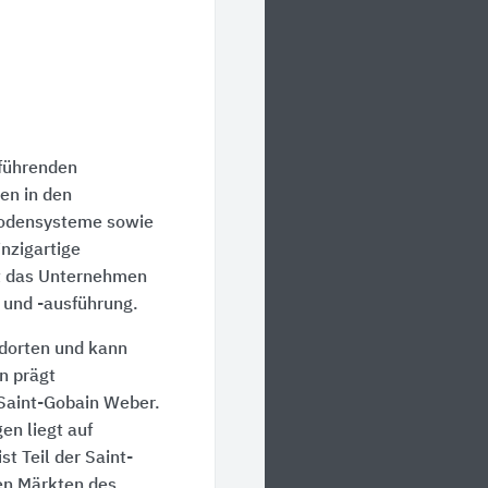
 führenden
en in den
Bodensysteme sowie
nzigartige
t das Unternehmen
 und -ausführung.
ndorten und kann
n prägt
 Saint-Gobain Weber.
en liegt auf
 Teil der Saint-
en Märkten des