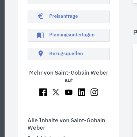
euro_symbol
Preisanfrage
P
import_contacts
Planungsunterlagen
location_on
Bezugsquellen
Mehr von Saint-Gobain Weber
auf
Alle Inhalte von Saint-Gobain
Weber