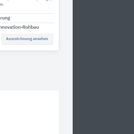
on.
rung
innovation-Rohbau
Auszeichnung ansehen