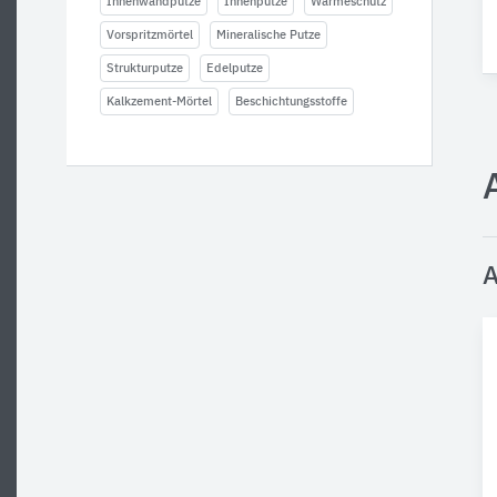
Innenwandputze
Innenputze
Wärmeschutz
Vorspritzmörtel
Mineralische Putze
Strukturputze
Edelputze
Kalkzement-Mörtel
Beschichtungsstoffe
A