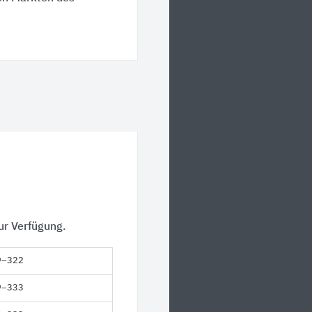
ur Verfügung.
9–322
9–333