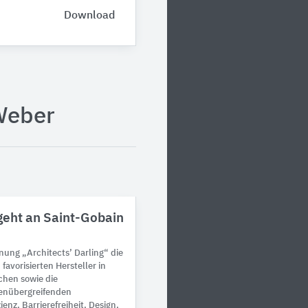
Download
Weber
 geht an Saint-Gobain
nung „Architects’ Darling“ die
favorisierten Hersteller in
chen sowie die
enübergreifenden
enz, Barrierefreiheit, Design,