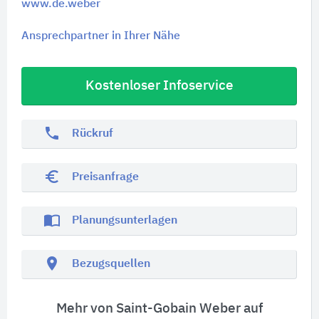
www.de.weber
Ansprechpartner in Ihrer Nähe
Kostenloser Infoservice
phone
Rückruf
euro_symbol
Preisanfrage
import_contacts
Planungsunterlagen
location_on
Bezugsquellen
Mehr von Saint-Gobain Weber auf