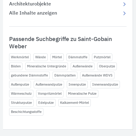
Architekturobjekte
Alle Inhalte anzeigen
Passende Suchbegriffe zu Saint-Gobain
Weber
Werkmörtel
Wände
Mörtel
Dämmstoffe
Putzmörtel
Böden
Mineralische Untergründe
Außenwände
Oberputze
gebundene Dämmstoffe
Dämmplatten
Außenwände WDVS
Außenputze
Außenwandputze
Innenputze
Innenwandputze
Wärmeschutz
Vorspritzmörtel
Mineralische Putze
Strukturputze
Edelputze
Kalkzement-Mörtel
Beschichtungsstoffe