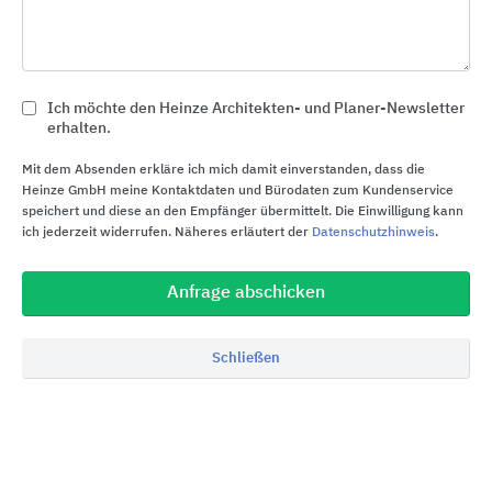
Energiebilanz und eignet sich zudem für die
stoffliche Wiederverwertung.
Im Hinblick auf die Entsorgung sind die
Dämmstoffe recycling- bzw. deponiefähig; sie
Ich möchte den Heinze Architekten- und Planer-Newsletter
erhalten.
können wie Bauschutt entsorgt werden. Da
ISOVER die Mineralwolle-Rohstoffe überwiegend
Mit dem Absenden erkläre ich mich damit einverstanden, dass die
aus Deutschland bezieht, wird zudem auf lange
Heinze GmbH meine Kontaktdaten und Bürodaten zum Kundenservice
speichert und diese an den Empfänger übermittelt. Die Einwilligung kann
Transportwege verzichtet. Ein weiteres Plus: Hohe
ich jederzeit widerrufen. Näheres erläutert der
Datenschutzhinweis
.
Komprimierbarkeit und spezielle Verpackungen
sorgen für wertvolle Platzeinsparungen bei
Anfrage abschicken
Lagerung und Transport. Anerkannte
Auszeichnungen bestätigen die Verträglichkeit der
ISOVER Produkte für Gesundheit und Umwelt,
Schließen
darunter das RAL-Gütezeichen „Erzeugnisse aus
Mineralwolle“, das europaweit gültige
Gütezeichen Eurofins Indoor Air Comfort Gold, das
Umweltzertifikat Blauer Engel und die vom