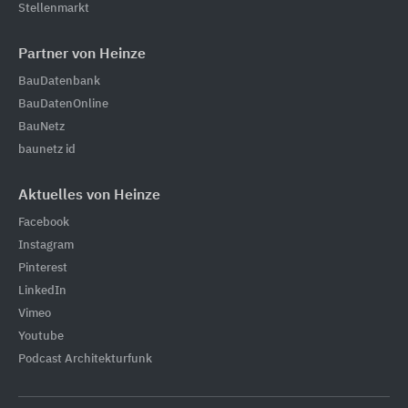
Stellenmarkt
Partner von Heinze
BauDatenbank
BauDatenOnline
BauNetz
baunetz id
Aktuelles von Heinze
Facebook
Instagram
Pinterest
LinkedIn
Vimeo
Youtube
Podcast Architekturfunk