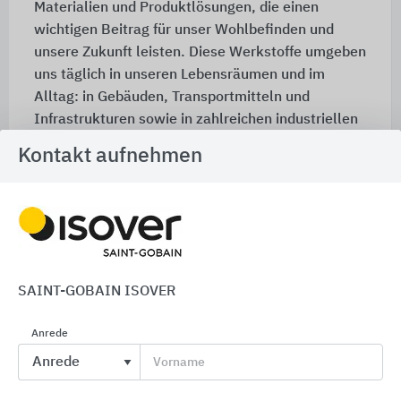
Materialien und Produktlösungen, die einen
wichtigen Beitrag für unser Wohlbefinden und
unsere Zukunft leisten. Diese Werkstoffe umgeben
uns täglich in unseren Lebensräumen und im
Alltag: in Gebäuden, Transportmitteln und
Infrastrukturen sowie in zahlreichen industriellen
Anwendungen. Unsere Systemlösungen sorgen für
Kontakt aufnehmen
Komfort, Leistung und Sicherheit und
berücksichtigen gleichzeitig die Anforderungen
des nachhaltigen Bauens, des effizienten
Umgangs mit Ressourcen und des Klimawandels.
Mehr als 180.000 Mitarbeiter in 67 Ländern
erwirtschafteten 2018 einen Umsatz von 41,8
SAINT-GOBAIN ISOVER
Mrd. Euro. Auf der Website www.saint-gobain.de
und über den Twitter Account @SaintGobainME
Anrede
erhalten Sie weitere Informationen zu Saint-
Vorname
Gobain.