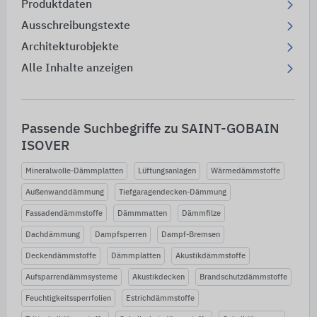
Produktdaten
Ausschreibungstexte
Architekturobjekte
Alle Inhalte anzeigen
Passende Suchbegriffe zu SAINT-GOBAIN
ISOVER
Mineralwolle-Dämmplatten
Lüftungsanlagen
Wärmedämmstoffe
Außenwanddämmung
Tiefgaragendecken-Dämmung
Fassadendämmstoffe
Dämmmatten
Dämmfilze
Dachdämmung
Dampfsperren
Dampf-Bremsen
Deckendämmstoffe
Dämmplatten
Akustikdämmstoffe
Aufsparrendämmsysteme
Akustikdecken
Brandschutzdämmstoffe
Feuchtigkeitssperrfolien
Estrichdämmstoffe