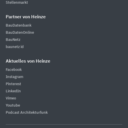
Stellenmarkt
Partner von Heinze
BauDatenbank
BauDatenOnline
BauNetz
baunetz id
Aktuelles von Heinze
Facebook
Instagram
Pinterest
LinkedIn
Vimeo
Youtube
Podcast Architekturfunk