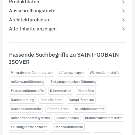
Produktdaten
Ausschreibungstexte
Architekturobjekte
Alle Inhalte anzeigen
Passende Suchbegriffe zu SAINT-GOBAIN
ISOVER
Mineralwolle-Dämmplatten
Lüftungsanlagen
Wärmedämmstoffe
Außenwanddämmung
Tiefgaragendecken-Dämmung
Fassadendämmstoffe
Dämmmatten
Dämmfilze
Dachdämmung
Dampfsperren
Dampf-Bremsen
Deckendämmstoffe
Dämmplatten
Akustikdämmstoffe
Aufsparrendämmsysteme
Akustikdecken
Brandschutzdämmstoffe
Feuchtigkeitssperrfolien
Estrichdämmstoffe