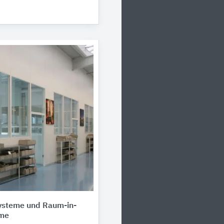
steme und Raum-in-
me