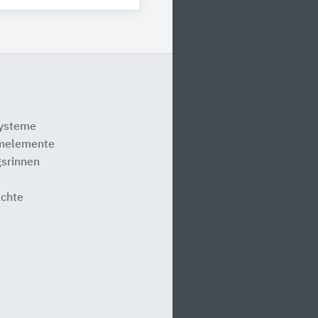
systeme
melemente
srinnen
e
ächte