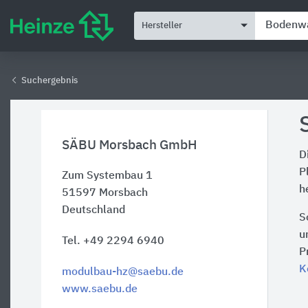
Hersteller
Suchergebnis
SÄBU Morsbach GmbH
D
P
Zum Systembau 1
h
51597
Morsbach
Deutschland
S
u
Tel. +49 2294 6940
P
K
modulbau-hz@saebu.de
www.saebu.de