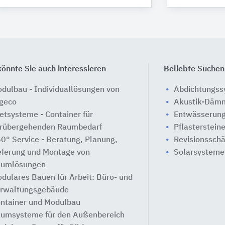
önnte Sie auch interessieren
Beliebte Suchen
dulbau - Individuallösungen von
Abdichtungs
geco
Akustik-Däm
etsysteme - Container für
Entwässerung
rübergehenden Raumbedarf
Pflasterstein
0° Service - Beratung, Planung,
Revisionssch
eferung und Montage von
Solarsysteme
umlösungen
dulares Bauen für Arbeit: Büro- und
rwaltungsgebäude
ntainer und Modulbau
umsysteme für den Außenbereich