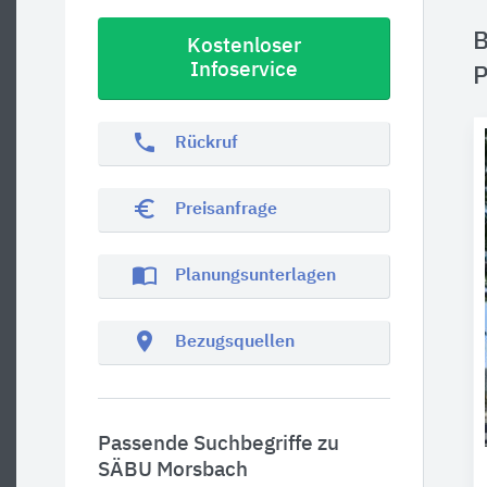
B
Kostenloser
Infoservice
P
phone
Rückruf
euro_symbol
Preisanfrage
import_contacts
Planungsunterlagen
location_on
Bezugsquellen
Passende Suchbegriffe zu
SÄBU Morsbach