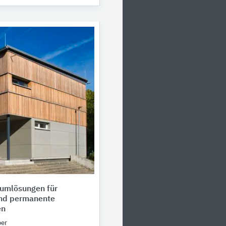
umlösungen für
nd permanente
en
oer