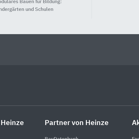
dulares Bauen für Bildung:
ndergärten und Schulen
 Heinze
Partner von Heinze
Ak