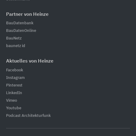
Partner von Heinze
BauDatenbank
BauDatenOnline
BauNetz
baunetz id
Aktuelles von Heinze
Facebook
Instagram
Pinterest
LinkedIn
Vimeo
Youtube
Podcast Architekturfunk