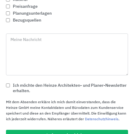
Preisanfrage
Planungsunterlagen
Bezugsquellen
Meine Nachricht
Ich möchte den Heinze Architekten- und Planer-Newsletter
erhalten.
Mineraldeckensysteme OWAlifetime collection
Odenwald Faserplattenwerk (OWA)
Mit dem Absenden erkläre ich mich damit einverstanden, dass die
Heinze GmbH meine Kontaktdaten und Bürodaten zum Kundenservice
speichert und diese an den Empfänger übermittelt. Die Einwilligung kann
ich jederzeit widerrufen. Näheres erläutert der
Datenschutzhinweis
.