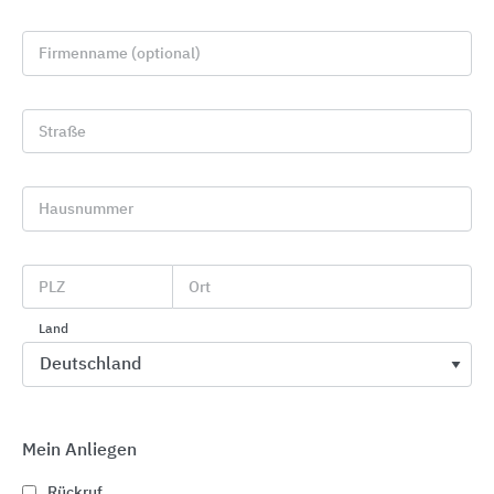
Firmenname (optional)
Straße
Hausnummer
Möbel- und Innenausbau
Pfleiderer Deutschland
PLZ
Ort
Land
Mein Anliegen
Rückruf