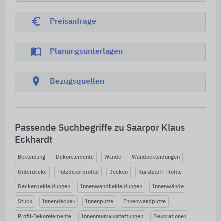
euro_symbol
Preisanfrage
import_contacts
Planungsunterlagen
location_on
Bezugsquellen
Passende Suchbegriffe zu Saarpor Klaus
Eckhardt
Bekleidung
Dekorelemente
Wände
Wandbekleidungen
Unterdecke
Putzdekorprofile
Decken
Kunststoff-Profile
Deckenbekleidungen
Innenwandbekleidungen
Innenwände
Stuck
Innendecken
Innenputze
Innenwandputze
Profil-Dekorelemente
Innenraumausstattungen
Dekorationen