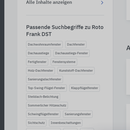
Alle Inhalte anzeigen
Passende Suchbegriffe zu Roto
Frank DST
Dachwohnraumfenster
Dachfenster
A
Dachausstiege
Dachausstiegs-Fenster
Fertigfenster
Fenstersysteme
Holz-Dachfenster
Kunststoff-Dachfenster
Sanierungsdachfenster
Top-Swing-Flügel-Fenster
Klappflügelfenster
Steildach-Belichtung
Sommerlicher Hitzeschutz
Schwingflügelfenster
Sanierungsfenster
Sichtschutz
Innenbeschattungen