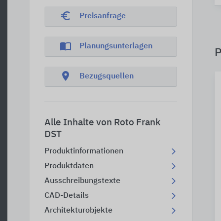
euro_symbol
Preisanfrage
import_contacts
Planungsunterlagen
P
location_on
Bezugsquellen
Alle Inhalte von Roto Frank
DST
Produktinformationen
Produktdaten
Ausschreibungstexte
CAD-Details
Architekturobjekte