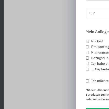
PLZ
Mein Anliege
Rückruf
Preisanfra
Planungsun
Bezugsque
Ich habe e
... Geplan
Ich möchte
Mit dem Absende
Bürodaten zum Ku
jederzeit widerr