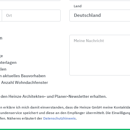
Land
Ort
n
Meine Nachricht
ge
terlagen
RotoQ Entrauchungsfenster Q4 (10
Designo R5 
llen
CAD-Details)
Rauch- und 
in aktuelles Bauvorhaben
CAD-Details)
te Anzahl Wohndachfenster
CAD-Manager
Download
CAD-Manager
 den Heinze Architekten- und Planer-Newsletter erhalten.
n erkläre ich mich damit einverstanden, dass die Heinze GmbH meine Kontaktd
ndenservice speichert und diese an den Empfänger übermittelt. Die Einwilligung
ufen. Näheres erläutert der
Datenschutzhinweis
.