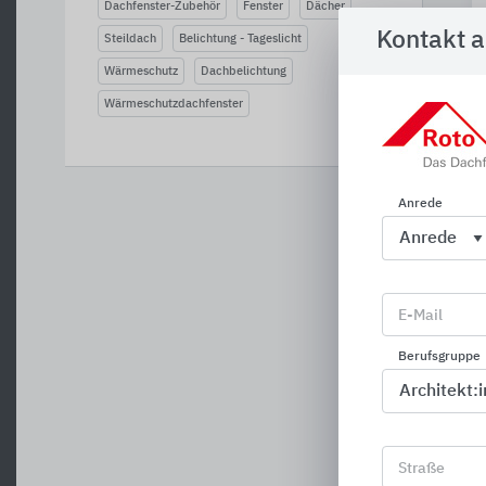
Dachfenster-Zubehör
Fenster
Dächer
Kontakt 
Steildach
Belichtung - Tageslicht
Wärmeschutz
Dachbelichtung
Wärmeschutzdachfenster
Anrede
E-Mail
C
Berufsgruppe
Straße