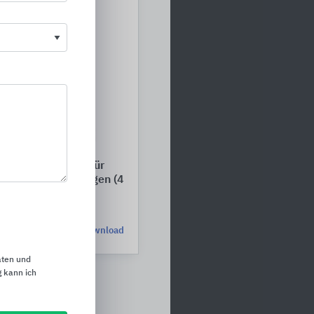
Wohndachfenster für
Wärmeabzugsanlagen (4
Download
aten und
 kann ich