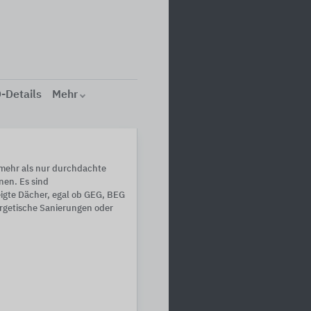
-Details
Mehr
mehr als nur durchdachte
en. Es sind
igte Dächer, egal ob GEG, BEG
ergetische Sanierungen oder