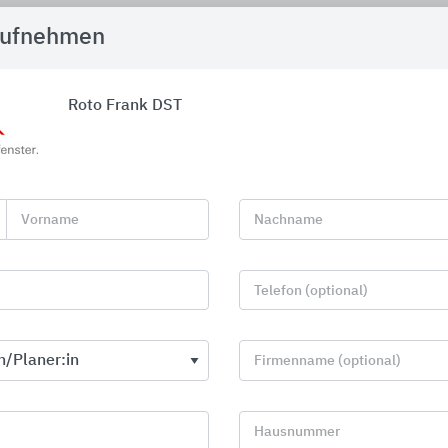
aufnehmen
RotoQ Entrauchungsfenster Q4 RA Kunststoff (Uw: 0,98;
Roto Frank DST
SSK: 3; g: 47)
Vorname
Nachname
Telefon (optional)
AD-Details
14
Firmenname (optional)
Hausnummer