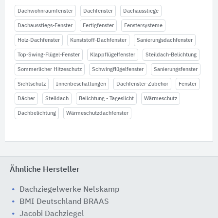
Dachwohnraumfenster
Dachfenster
Dachausstiege
Dachausstiegs-Fenster
Fertigfenster
Fenstersysteme
Holz-Dachfenster
Kunststoff-Dachfenster
Sanierungsdachfenster
Top-Swing-Flügel-Fenster
Klappflügelfenster
Steildach-Belichtung
Sommerlicher Hitzeschutz
Schwingflügelfenster
Sanierungsfenster
Sichtschutz
Innenbeschattungen
Dachfenster-Zubehör
Fenster
Dächer
Steildach
Belichtung - Tageslicht
Wärmeschutz
Dachbelichtung
Wärmeschutzdachfenster
Ähnliche Hersteller
Dachziegelwerke Nelskamp
BMI Deutschland BRAAS
Jacobi Dachziegel