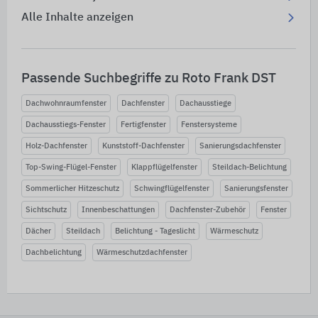
Alle Inhalte anzeigen
Passende Suchbegriffe zu Roto Frank DST
Dachwohnraumfenster
Dachfenster
Dachausstiege
Dachausstiegs-Fenster
Fertigfenster
Fenstersysteme
Holz-Dachfenster
Kunststoff-Dachfenster
Sanierungsdachfenster
Top-Swing-Flügel-Fenster
Klappflügelfenster
Steildach-Belichtung
Sommerlicher Hitzeschutz
Schwingflügelfenster
Sanierungsfenster
Sichtschutz
Innenbeschattungen
Dachfenster-Zubehör
Fenster
Dächer
Steildach
Belichtung - Tageslicht
Wärmeschutz
Dachbelichtung
Wärmeschutzdachfenster