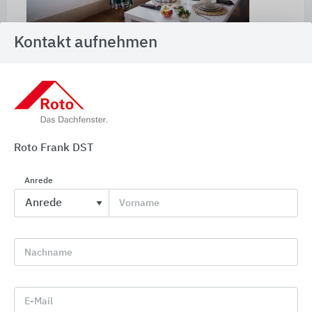
Kontakt aufnehmen
Roto Dachfensterlösungen
Roto Dachsystem-Technologie gehört zu den
führenden Herstellern von Dachfenstern,
Dachausstiegen und Treppenlösungen.
Roto Frank DST
Bei Roto ist für jedes Bedürfnis und in jeder Preis-
Leistungs-Klasse das richtige Dachfenster sowie
Anrede
die dazu passende Ausstattung zu finden. Egal ob
Vorname
1:1-Austausch oder Schwingfenster bis hin zu
Smart Home Lösungen, dies bedeutet – ein
Partner für alles.
Nachname
Herausragende Produkte allein sind aber nicht
genug. Kundennähe bedeutet für Roto
E-Mail
Unterstützung im Alltag und die Arbeit so einfach