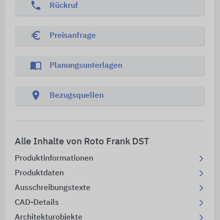
phone
Rückruf
euro_symbol
Preisanfrage
import_contacts
Planungsunterlagen
location_on
Bezugsquellen
Alle Inhalte von Roto Frank DST
Produktinformationen
Produktdaten
Ausschreibungstexte
CAD-Details
Architekturobjekte