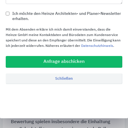
Ich möchte den Heinze Architekten- und Planer-Newsletter
erhalten.
Mit dem Absenden erkläre ich mich damit einverstanden, dass die
Heinze GmbH meine Kontaktdaten und Bürodaten zum Kundenservice
speichert und diese an den Empfänger übermittelt. Die Einwilligung kann
ich jederzeit widerrufen. Näheres erläutert der
Datenschutzhinweis
.
QNG ready Siegel
Anfrage abschicken
Nachhaltiges Bauen mit dem QNG ready
Schließen
Siegel
Mehrere Roto Produkte erfüllen bereits die
Anforderungen des QNG‑Steckbriefs 313 für
schadstoffarme Bauprodukte und tragen das QNG
ready Siegel des Sentinel Haus Instituts. Für die
Bewertung spielen insbesondere die Einhaltung