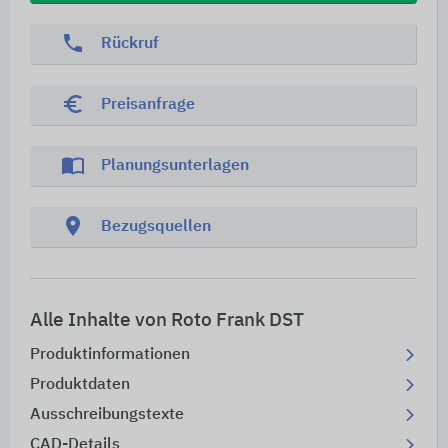
phone
Rückruf
euro_symbol
Preisanfrage
import_contacts
Planungsunterlagen
location_on
Bezugsquellen
Alle Inhalte von Roto Frank DST
Produktinformationen
Produktdaten
Ausschreibungstexte
CAD-Details