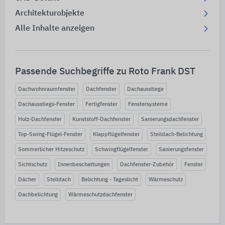
Architekturobjekte
Alle Inhalte anzeigen
Passende Suchbegriffe zu Roto Frank DST
Dachwohnraumfenster
Dachfenster
Dachausstiege
Dachausstiegs-Fenster
Fertigfenster
Fenstersysteme
Holz-Dachfenster
Kunststoff-Dachfenster
Sanierungsdachfenster
Top-Swing-Flügel-Fenster
Klappflügelfenster
Steildach-Belichtung
Sommerlicher Hitzeschutz
Schwingflügelfenster
Sanierungsfenster
Sichtschutz
Innenbeschattungen
Dachfenster-Zubehör
Fenster
Dächer
Steildach
Belichtung - Tageslicht
Wärmeschutz
Dachbelichtung
Wärmeschutzdachfenster