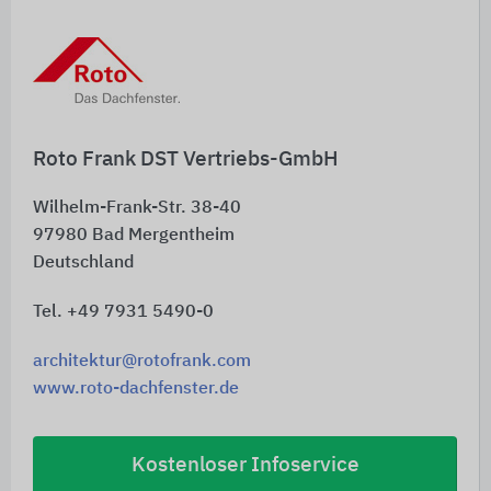
nachhaltige Gebäudestandards sowie für
belastbare Nachweise in Zertifizierungsprozessen
wie DGNB, QNG und weiteren internationalen
Bewertungssystemen.
Roto Frank DST Vertriebs-GmbH
Wilhelm-Frank-Str. 38-40
97980
Bad Mergentheim
Deutschland
Tel. +49 7931 5490-0
architektur@rotofrank.com
www.roto-dachfenster.de
Kostenloser Infoservice