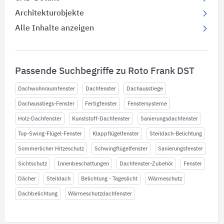
Architekturobjekte
Alle Inhalte anzeigen
Passende Suchbegriffe zu Roto Frank DST
Dachwohnraumfenster
Dachfenster
Dachausstiege
Dachausstiegs-Fenster
Fertigfenster
Fenstersysteme
Holz-Dachfenster
Kunststoff-Dachfenster
Sanierungsdachfenster
Top-Swing-Flügel-Fenster
Klappflügelfenster
Steildach-Belichtung
Sommerlicher Hitzeschutz
Schwingflügelfenster
Sanierungsfenster
Sichtschutz
Innenbeschattungen
Dachfenster-Zubehör
Fenster
Dächer
Steildach
Belichtung - Tageslicht
Wärmeschutz
Dachbelichtung
Wärmeschutzdachfenster