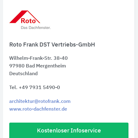
nachhaltige Gebäudestandards sowie für
belastbare Nachweise in Zertifizierungsprozessen
wie DGNB, QNG und weiteren internationalen
Bewertungssystemen.
Roto Frank DST Vertriebs-GmbH
Wilhelm-Frank-Str. 38-40
97980
Bad Mergentheim
Deutschland
Tel. +49 7931 5490-0
architektur@rotofrank.com
www.roto-dachfenster.de
Kostenloser Infoservice