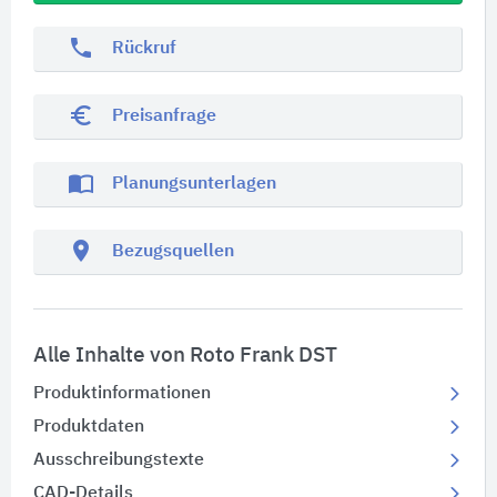
phone
Rückruf
euro_symbol
Preisanfrage
import_contacts
Planungsunterlagen
location_on
Bezugsquellen
Alle Inhalte von Roto Frank DST
Produktinformationen
Produktdaten
Ausschreibungstexte
CAD-Details