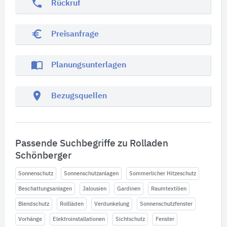
phone
Rückruf
euro_symbol
Preisanfrage
import_contacts
Planungsunterlagen
location_on
Bezugsquellen
Passende Suchbegriffe zu Rolladen
Schönberger
Sonnenschutz
Sonnenschutzanlagen
Sommerlicher Hitzeschutz
Beschattungsanlagen
Jalousien
Gardinen
Raumtextilien
Blendschutz
Rollläden
Verdunkelung
Sonnenschutzfenster
Vorhänge
Elektroinstallationen
Sichtschutz
Fenster