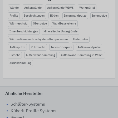
Wände
Außenwände
Außenwände WDVS
Werkmörtel
Profile
Beschichtungen
Böden
Innenwandputze
Innenputze
Wärmeschutz
Oberputze
Wandbausysteme
Innenbeschichtungen
Mineralische Untergründe
Wärmedämmverbundsystem-Komponenten
Unterputze
Außenputze
Putzmörtel
Innen-Oberputz
Außenwandputze
Estriche
Außenwanddämmung
Außenwand-Dämmung in WDVS
Außendämmung
Ähnliche Hersteller
Schlüter-Systems
Küberit Profile Systems
Sievert