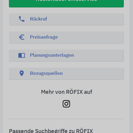
phone
Rückruf
euro_symbol
Preisanfrage
import_contacts
Planungsunterlagen
location_on
Bezugsquellen
Mehr von RÖFIX auf
Passende Suchbegriffe zu RÖFIX