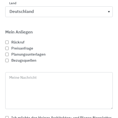
Land
Mein Anliegen
Rückruf
Preisanfrage
Planungsunterlagen
Bezugsquellen
Meine Nachricht
Wärmedämmung / WDVS
Saint-Gobain Weber
Ich möchte den Heinze Architekten- und Planer-Newsletter