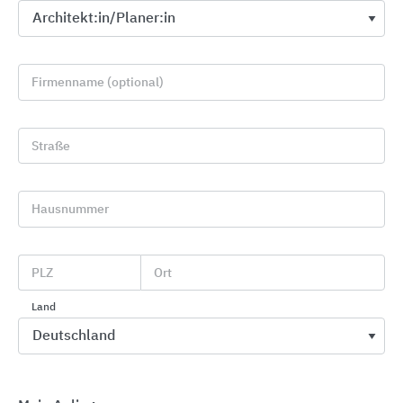
Fassadengestaltung und Fassadendämmung
Firmenname (optional)
CAPAROL Farben Lacke Bautenschutz
Straße
Hausnummer
PLZ
Ort
Land