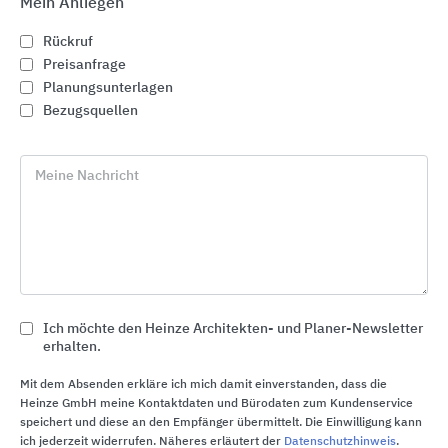
Mein Anliegen
Rückruf
Preisanfrage
Planungsunterlagen
Bezugsquellen
Wärmedämm-Verbundsysteme (WDVS) für die
Fassade, Keller, Dachboden und Sockel
Meine Nachricht
Brillux
Ich möchte den Heinze Architekten- und Planer-Newsletter
erhalten.
Mit dem Absenden erkläre ich mich damit einverstanden, dass die
Heinze GmbH meine Kontaktdaten und Bürodaten zum Kundenservice
speichert und diese an den Empfänger übermittelt. Die Einwilligung kann
ich jederzeit widerrufen. Näheres erläutert der
Datenschutzhinweis
.