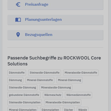
euro_symbol
Preisanfrage
import_contacts
Planungsunterlagen
location_on
Bezugsquellen
Passende Suchbegriffe zu ROCKWOOL Core
Solutions
Dämmstoffe
Steinwolle-Dämmstoffe
Mineralwolle-Dämmstoffe
Dämmung
Mineral-Dämmstoffe
Mineral-Dämmung
Steinwolle-Dämmung
Mineralwolle-Dämmung
gebundene Dämmstoffe
Wärmeschutz
Wärmedämmstoffe
Steinwolle-Dämmplatten
Mineralwolle-Dämmplatten
Mineral-Dämmplatten
Dämmplatten
Dächer
Wände