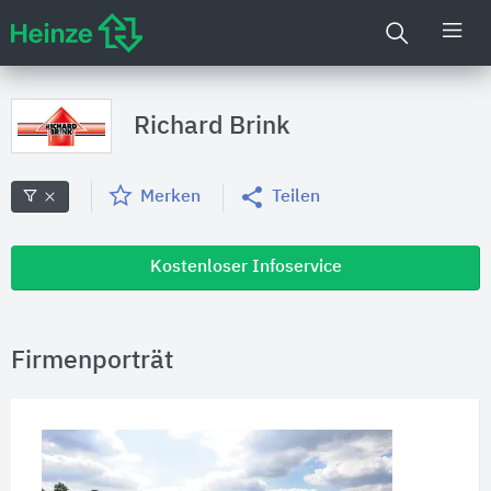
Richard Brink
Merken
Teilen
Kostenloser Infoservice
Firmenporträt