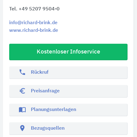
Tel. +49 5207 9504-0
info@richard-brink.de
www.richard-brink.de
Kostenloser Infoservice
phone
Rückruf
euro_symbol
Preisanfrage
import_contacts
Planungsunterlagen
location_on
Bezugsquellen