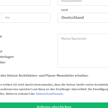
Hausnummer
usschreibungstexte
137
Land
Ort
RHEINZINK Klick-Leiste (47 Texte)
n
Meine Nachricht
ge
terlagen
RHEINZINK Steckfalzpaneel (41 Texte)
llen
 den Heinze Architekten- und Planer-Newsletter erhalten.
n erkläre ich mich damit einverstanden, dass die Heinze GmbH meine Kontaktd
ndenservice speichert und diese an den Empfänger übermittelt. Die Einwilligung
ufen. Näheres erläutert der
Datenschutzhinweis
.
RHEINZINK Horizontalpaneel (49 Texte)
Anfrage abschicken