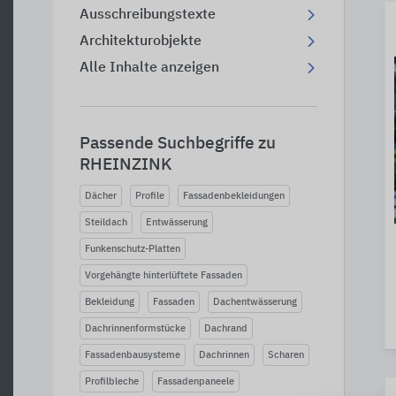
Ausschreibungstexte
Architekturobjekte
Alle Inhalte anzeigen
Passende Suchbegriffe zu
RHEINZINK
Dächer
Profile
Fassadenbekleidungen
Steildach
Entwässerung
Funkenschutz-Platten
Vorgehängte hinterlüftete Fassaden
Bekleidung
Fassaden
Dachentwässerung
Dachrinnenformstücke
Dachrand
Fassadenbausysteme
Dachrinnen
Scharen
Profilbleche
Fassadenpaneele