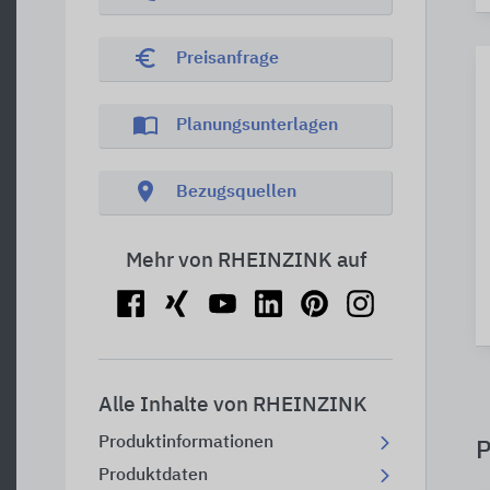
euro_symbol
Preisanfrage
import_contacts
Planungsunterlagen
location_on
Bezugsquellen
Mehr von RHEINZINK auf
Alle Inhalte von RHEINZINK
Produktinformationen
P
Produktdaten