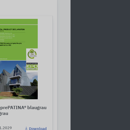
prePATINA® blaugrau
grau
01.2029
Download