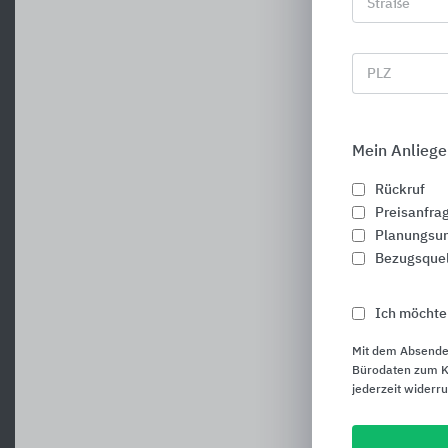
Straße
A
PLZ
Mein Anliege
Rückruf
Preisanfra
Planungsun
Bezugsque
Ich möchte
Mit dem Absende
Bürodaten zum Ku
jederzeit widerr