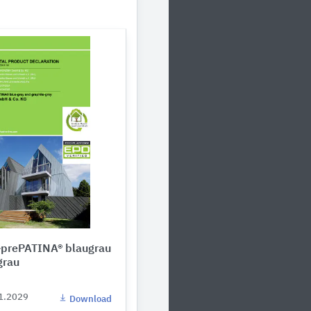
prePATINA® blaugrau
grau
01.2029
Download