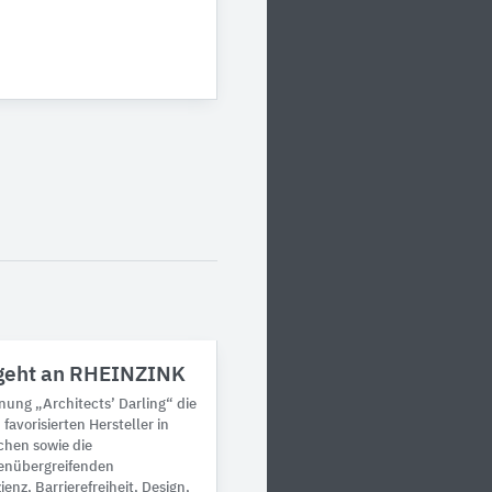
g geht an RHEINZINK
nung „Architects’ Darling“ die
favorisierten Hersteller in
chen sowie die
enübergreifenden
enz, Barrierefreiheit, Design,