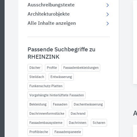
Ausschreibungstexte
Architekturobjekte
Alle Inhalte anzeigen
Passende Suchbegriffe zu
RHEINZINK
Dächer
Profile
Fassadenbekleidungen
Steildach
Entwässerung
Funkenschutz-Platten
Vorgehängte hinterlüftete Fassaden
Bekleidung
Fassaden
Dachentwässerung
A
Dachrinnenformstücke
Dachrand
Fassadenbausysteme
Dachrinnen
Scharen
Profilbleche
Fassadenpaneele