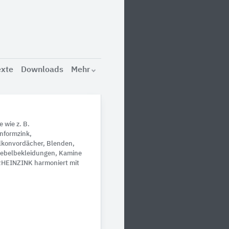
exte
Downloads
Mehr
 wie z. B.
nformzink,
lkonvordächer, Blenden,
iebelbekleidungen, Kamine
RHEINZINK harmoniert mit