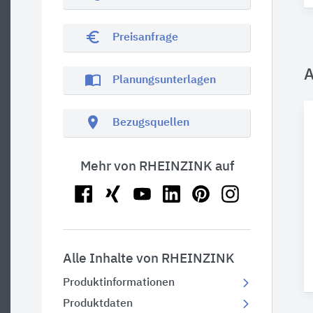
euro_symbol
Preisanfrage
A
import_contacts
Planungsunterlagen
location_on
Bezugsquellen
Mehr von RHEINZINK auf
Alle Inhalte von RHEINZINK
Produktinformationen
Produktdaten