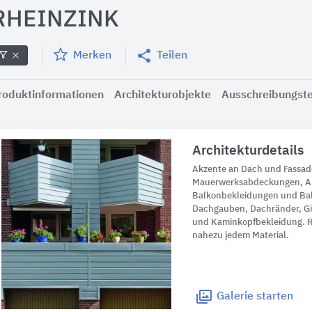
RHEINZINK
Merken
Teilen
roduktinformationen
Architekturobjekte
Ausschreibungst
Architekturdetails
Akzente an Dach und Fassade
Mauerwerksabdeckungen, A
Balkonbekleidungen und Ba
Dachgauben, Dachränder, G
und Kaminkopfbekleidung. 
nahezu jedem Material.
Galerie
starten