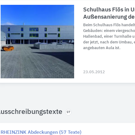
Schulhaus Flös in U
Außensanierung de
Beim Schulhaus Flös handelt 
Gebäuden: einem viergescho
Hallenbad, einer Turnhalle
der jetzt, nach dem Umbau, e
angebauten Aula ist.
23.05.2012
usschreibungstexte
57
RHEINZINK Abdeckungen (57 Texte)