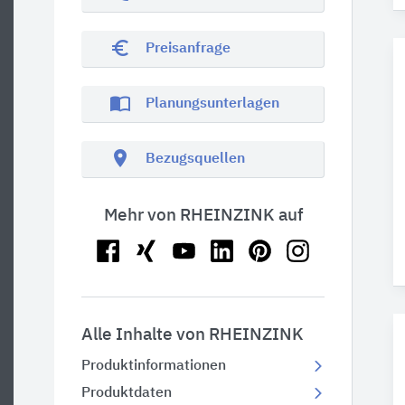
euro_symbol
Preisanfrage
import_contacts
Planungsunterlagen
location_on
Bezugsquellen
Mehr von RHEINZINK auf
Alle Inhalte von RHEINZINK
Produktinformationen
Produktdaten