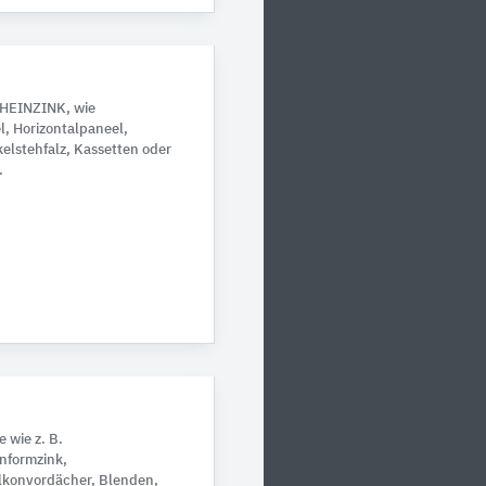
RHEINZINK, wie
l, Horizontalpaneel,
kelstehfalz, Kassetten oder
.
 wie z. B.
nformzink,
lkonvordächer, Blenden,