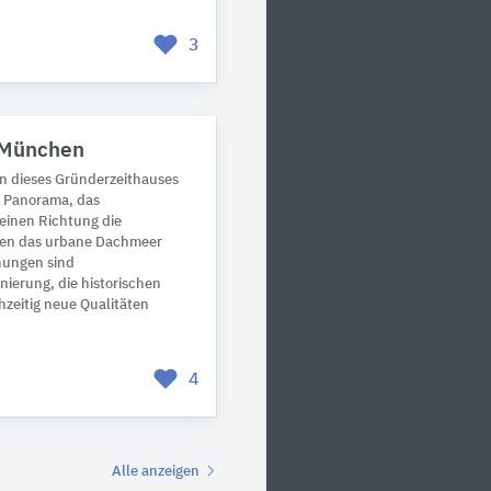
3
 München
 dieses Gründerzeithauses
n Panorama, das
 einen Richtung die
eren das urbane Dachmeer
hungen sind
ierung, die historischen
hzeitig neue Qualitäten
4
Alle anzeigen