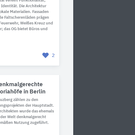
al vereint Funktionalität,
 Identität. Die Architektur
lokale Materialien. Fassaden
le Faltscherenläden prägen
Feuerwehr, Weißes Kreuz und
r; das OG bietet Büros und
2
denkmalgerechte
oriahöfe in Berlin
reuzberg zählen zu den
ungsprojekten der Hauptstadt.
Architekten wurde das ehemals
 der Welt denkmalgerecht
gemäßen Nutzung zugeführt.