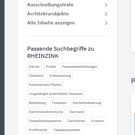
Ausschreibungstexte
Architekturobjekte
Alle Inhalte anzeigen
Passende Suchbegriffe zu
RHEINZINK
Dächer
Profile
Fassadenbekleidungen
Steildach
Entwässerung
P
Funkenschutz-Platten
Vorgehängte hinterlüftete Fassaden
Bekleidung
Fassaden
Dachentwässerung
Dachrinnenformstücke
Dachrand
Fassadenbausysteme
Dachrinnen
Scharen
Profilbleche
Fassadenpaneele