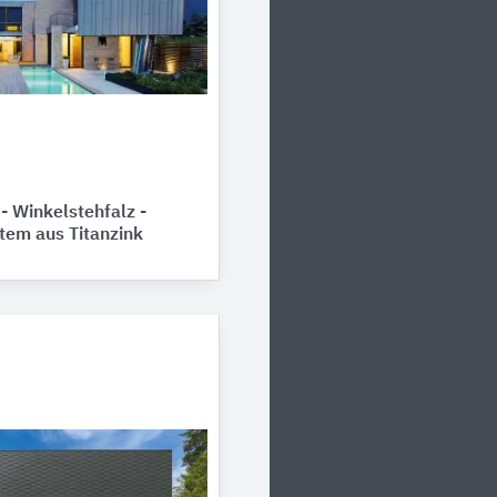
 Winkelstehfalz -
tem aus Titanzink