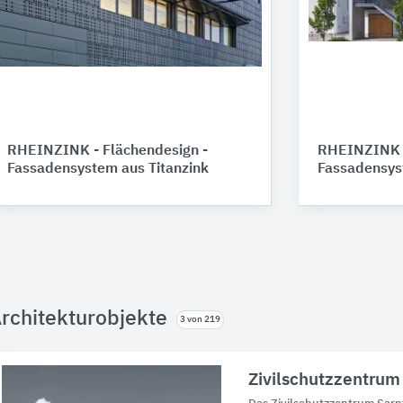
RHEINZINK - Flächendesign -
RHEINZINK -
Fassadensystem aus Titanzink
Fassadensys
rchitekturobjekte
3 von 219
Zivilschutzzentrum