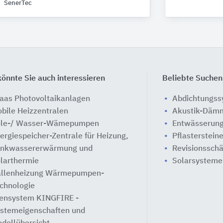
SenerTec
önnte Sie auch interessieren
Beliebte Suchen
aas Photovoltaikanlagen
Abdichtungs
bile Heizzentralen
Akustik-Däm
le-/ Wasser-Wämepumpen
Entwässerung
ergiespeicher-Zentrale für Heizung,
Pflasterstein
inkwassererwärmung und
Revisionssch
larthermie
Solarsysteme
llenheizung Wärmepumpen-
chnologie
ensystem KINGFIRE -
stemeigenschaften und