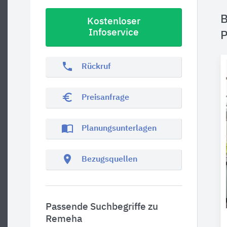
B
Kostenloser
Infoservice
P
phone
Rückruf
euro_symbol
Preisanfrage
import_contacts
Planungsunterlagen
location_on
Bezugsquellen
Passende Suchbegriffe zu
Remeha