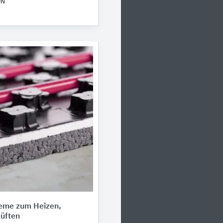
ON
eme zum Heizen,
üften