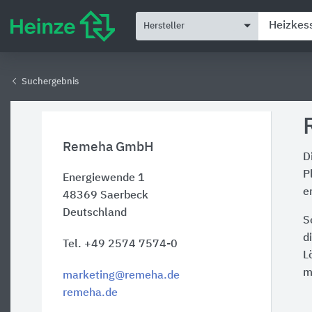
Hersteller
Suchergebnis
Remeha GmbH
D
P
Energiewende 1
e
48369
Saerbeck
Deutschland
S
d
Tel. +49 2574 7574-0
L
m
marketing@remeha.de
remeha.de