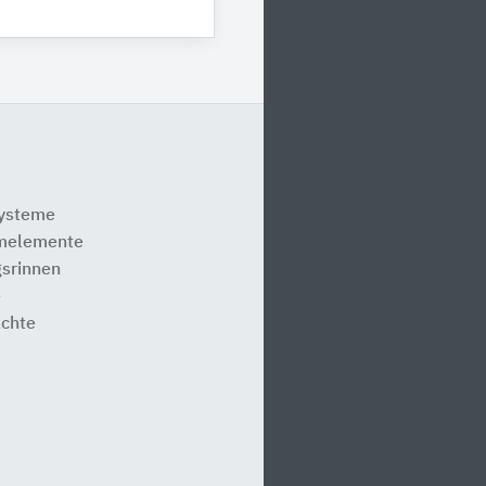
systeme
melemente
srinnen
e
ächte