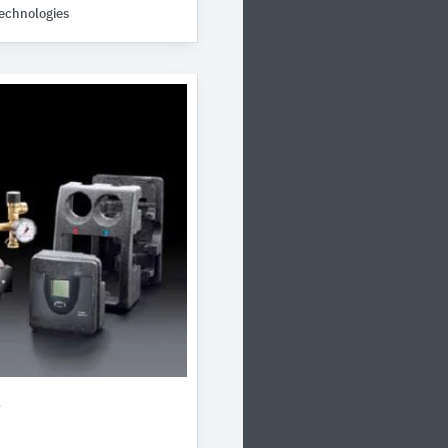
echnologies
e