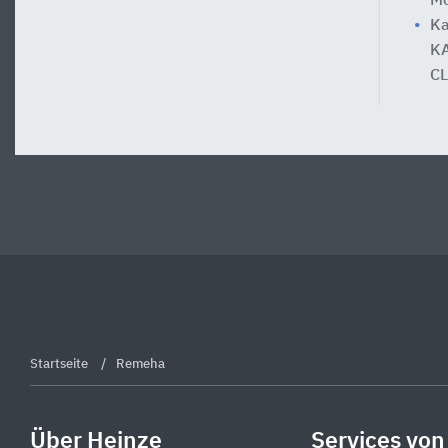
Mo
Ka
KA
CL
Startseite
Remeha
Über Heinze
Services von