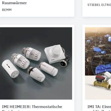
Raumwärmer
STIEBEL ELTR
BEMM
IMI HEIMEIER: Thermostatische
IMI TA: Einr