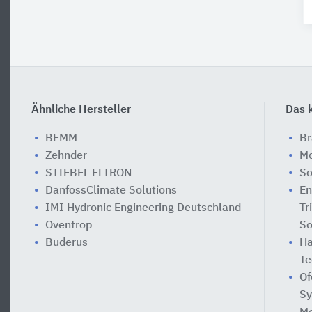
Ähnliche Hersteller
Das k
BEMM
Br
Zehnder
Mo
STIEBEL ELTRON
So
DanfossClimate Solutions
En
IMI Hydronic Engineering Deutschland
Tr
Oventrop
So
Buderus
Ha
Te
Of
Sy