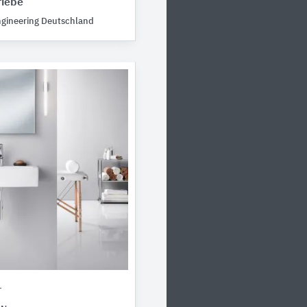
riebe
ngineering Deutschland
r