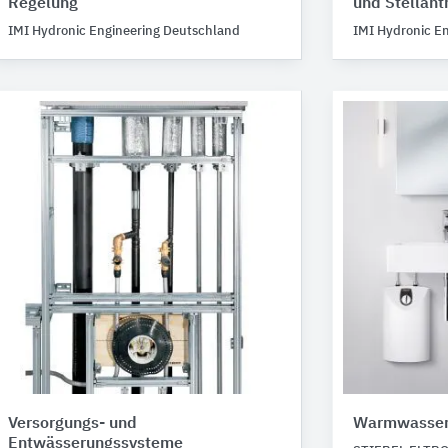
Regelung
und Stellant
IMI Hydronic Engineering Deutschland
IMI Hydronic E
Versorgungs- und
Warmwasse
Entwässerungssysteme