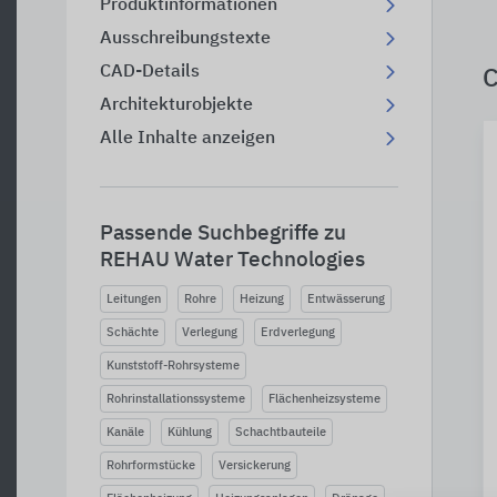
Produktinformationen
Ausschreibungstexte
CAD-Details
C
Architekturobjekte
Alle Inhalte anzeigen
Passende Suchbegriffe zu
REHAU Water Technologies
Leitungen
Rohre
Heizung
Entwässerung
Schächte
Verlegung
Erdverlegung
Kunststoff-Rohrsysteme
Rohrinstallationssysteme
Flächenheizsysteme
Kanäle
Kühlung
Schachtbauteile
Rohrformstücke
Versickerung