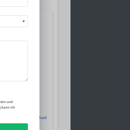
P
aten und
 kann ich
07.2029
Download