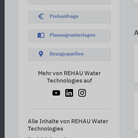
euro_symbol
Preisanfrage
A
import_contacts
Planungsunterlagen
location_on
Bezugsquellen
Mehr von REHAU Water
Technologies auf
Alle Inhalte von REHAU Water
Technologies