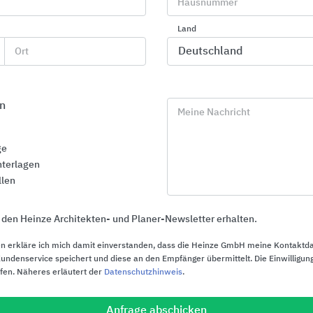
Umweltdeklarationen
Hausnummer
Land
Ort
n
Meine Nachricht
ge
terlagen
llen
 den Heinze Architekten- und Planer-Newsletter erhalten.
AWADUKT nevoPP SN10
AWADUKT P
n erkläre ich mich damit einverstanden, dass die Heinze GmbH meine Kontaktd
ndenservice speichert und diese an den Empfänger übermittelt. Die Einwilligung
ufen. Näheres erläutert der
Datenschutzhinweis
.
Gültigkeit: 07.07.2029
Gültigkeit: 07.
Download
Anfrage abschicken