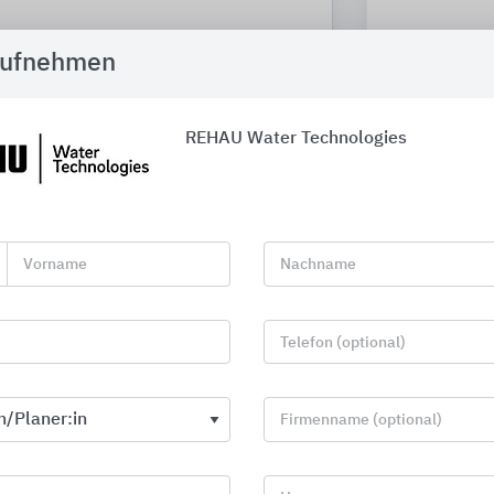
CAD-Manager
Download
CAD-Manager
aufnehmen
REHAU Water Technologies
Downloads
Produktinfos zum Mitnehmen
Vorname
Nachname
Regenwassermanagement
Telefon (optional)
Firmenname (optional)