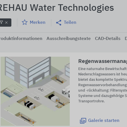
REHAU Water Technologies
Merken
Teilen
roduktinformationen
Ausschreibungstexte
CAD-Details
Regenwassermana
Eine naturnahe Bewirtschaf
Niederschlagswassers ist he
bietet das komplette Spektr
Regenwasservorbehandlung,
und -rückhaltung: Filtersys
Systeme und dazugehörige S
Transportrohre.
Galerie
starten