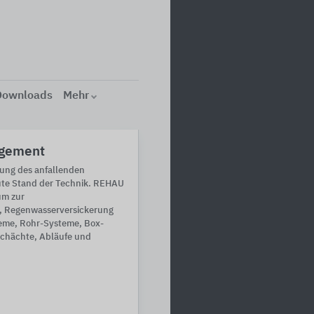
Downloads
Mehr
gement
tung des anfallenden
ute Stand der Technik. REHAU
um zur
 Regenwasserversickerung
teme, Rohr-Systeme, Box-
chächte, Abläufe und