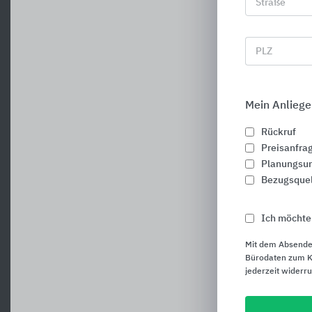
Straße
PLZ
Mein Anliege
Rückruf
Preisanfra
Planungsun
Bezugsque
Ich möchte
Mit dem Absende
Bürodaten zum Ku
jederzeit widerr